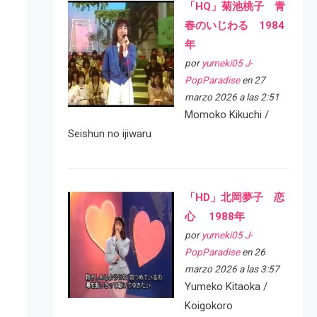
「HQ」菊池桃子 青
春のいじわる 1984
年
por
yumeki05 J-
PopParadise
en 27
marzo 2026 a las 2:51
Momoko Kikuchi /
Seishun no ijiwaru
「HD」北岡夢子 恋
心 1988年
por
yumeki05 J-
PopParadise
en 26
marzo 2026 a las 3:57
Yumeko Kitaoka /
Koigokoro