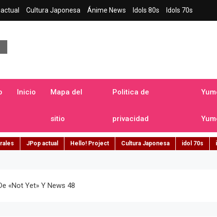
actual
Cultura Japonesa
Ánime News
Idols 80s
Idols 70s
a japonesa en español
o
Inicio
Mapa del
Politica de
Yume
sitio
privacidad
Yume
rales
JPop actual
Hello! Project
Cultura Japonesa
idol 70s
 De «Not Yet» Y News 48