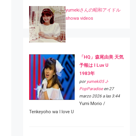
yumekiさんの昭和アイドル
showa videos
「HQ」森尾由美 天気
予報は I Luv U
1983年
por
yumeki05 J-
PopParadise
en 27
marzo 2026 a las 3:44
Yumi Morio /
Tenkeyoho wa I love U