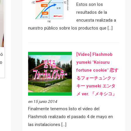
Estos son los
resultados de la
encuesta realizada a
nuestro público sobre los productos que […]
[Video] Flashmob
ió
yumeki "Koisuru
lo
fortune cookie" 恋す
るフォーチュンクッ
キー yumeki エンタ
メ ver. 「メキシコ」
en 15 junio 2014
o
Finalmente tenemos listo el video del
Flashmob realizado el pasado 4 de mayo en
las instalaciones […]