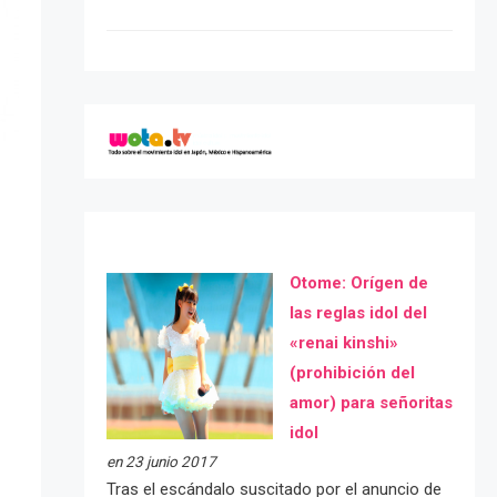
Otome: Orígen de
las reglas idol del
«renai kinshi»
(prohibición del
amor) para señoritas
idol
en 23 junio 2017
Tras el escándalo suscitado por el anuncio de