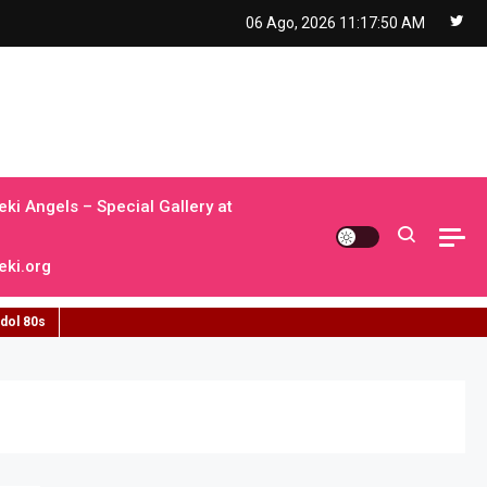
06 Ago, 2026
11:17:52 AM
ki Angels – Special Gallery at
ki.org
idol 80s