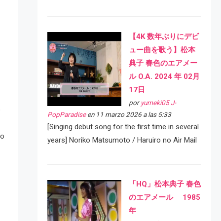
【4K 数年ぶりにデビ
ュー曲を歌う】松本
典子 春色のエアメー
ル O.A. 2024 年 02月
17日
por
yumeki05 J-
o
PopParadise
en 11 marzo 2026 a las 5:33
[Singing debut song for the first time in several
to
years] Noriko Matsumoto / Haruiro no Air Mail
「HQ」松本典子 春色
のエアメール 1985
年