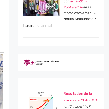
por
yumeki05 J-
PopParadise
en 11
marzo 2026 a las 5:23
Noriko Matsumoto /
haruiro no air mail
Resultados de la
encuesta YEA-SGC
en 17 marzo 2015