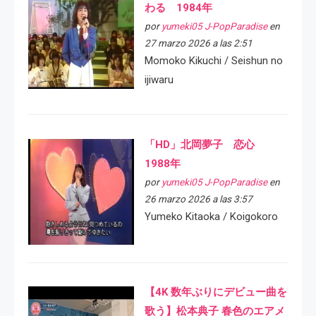
わる 1984年
por
yumeki05 J-PopParadise
en
27 marzo 2026 a las 2:51
Momoko Kikuchi / Seishun no
ijiwaru
「HD」北岡夢子 恋心
1988年
por
yumeki05 J-PopParadise
en
26 marzo 2026 a las 3:57
Yumeko Kitaoka / Koigokoro
【4K 数年ぶりにデビュー曲を
歌う】松本典子 春色のエアメ