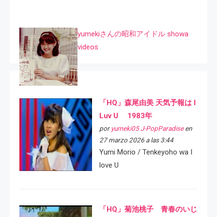
yumekiさんの昭和アイドル showa
videos
「HQ」森尾由美 天気予報は I
Luv U 1983年
por
yumeki05 J-PopParadise
en
27 marzo 2026 a las 3:44
Yumi Morio / Tenkeyoho wa I
love U
「HQ」菊池桃子 青春のいじ