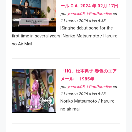
ール O.A. 2024 年 02月 17日
por
yumeki05 J-PopParadise
en
11 marzo 2026 a las 5:33
[Singing debut song for the
first time in several years] Noriko Matsumoto / Haruiro
no Air Mail
「HQ」松本典子 春色のエア
メール 1985年
por
yumeki05 J-PopParadise
en
11 marzo 2026 a las 5:23
Noriko Matsumoto / haruiro
no air mail