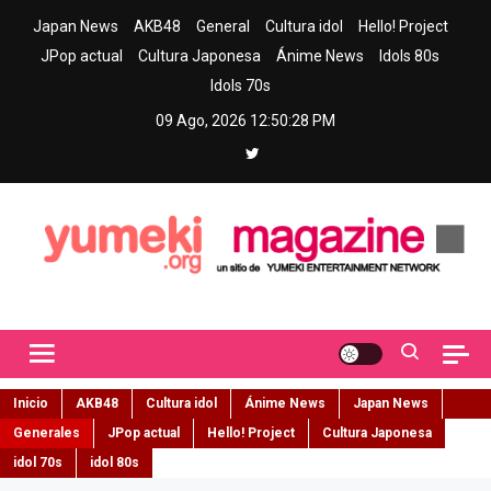
Skip
Japan News
AKB48
General
Cultura idol
Hello! Project
to
JPop actual
Cultura Japonesa
Ánime News
Idols 80s
content
Idols 70s
09 Ago, 2026
12:50:30 PM
Yumeki Magazine
Jpop y musica idol – Tu portal de jpop, movimiento idol y cultura
japonesa en español
Inicio
AKB48
Cultura idol
Ánime News
Japan News
Generales
JPop actual
Hello! Project
Cultura Japonesa
idol 70s
idol 80s