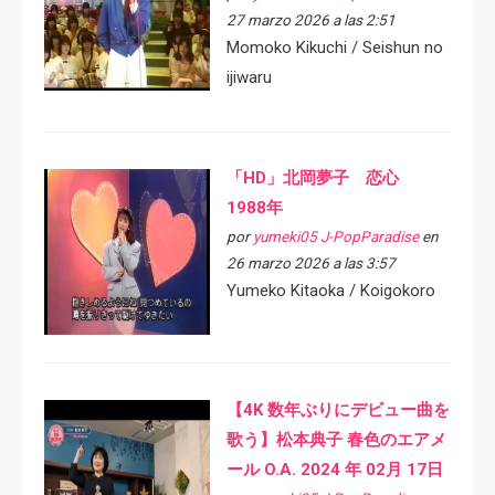
27 marzo 2026 a las 2:51
Momoko Kikuchi / Seishun no
ijiwaru
「HD」北岡夢子 恋心
1988年
por
yumeki05 J-PopParadise
en
26 marzo 2026 a las 3:57
Yumeko Kitaoka / Koigokoro
【4K 数年ぶりにデビュー曲を
歌う】松本典子 春色のエアメ
ール O.A. 2024 年 02月 17日