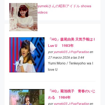
yumekiさんの昭和アイドル showa
videos
「HQ」森尾由美 天気予報は I
Luv U 1983年
por
yumeki05 J-PopParadise
en
27 marzo 2026 a las 3:44
Yumi Morio / Tenkeyoho wa I
love U
「HQ」菊池桃子 青春のいじ
わる 1984年
por
yumeki05 J-PopParadise
en