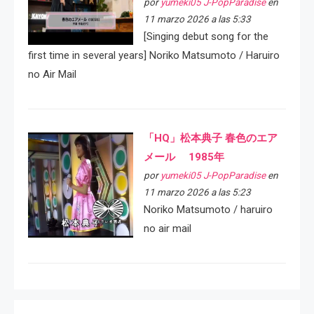
por
yumeki05 J-PopParadise
en
11 marzo 2026 a las 5:33
[Singing debut song for the
first time in several years] Noriko Matsumoto / Haruiro
no Air Mail
「HQ」松本典子 春色のエア
メール 1985年
por
yumeki05 J-PopParadise
en
11 marzo 2026 a las 5:23
Noriko Matsumoto / haruiro
no air mail