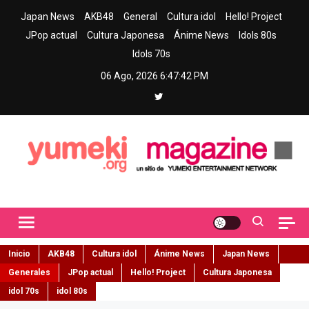
Skip
Japan News
AKB48
General
Cultura idol
Hello! Project
to
JPop actual
Cultura Japonesa
Ánime News
Idols 80s
content
Idols 70s
06 Ago, 2026
6:47:44 PM
Yumeki Magazine
Jpop y musica idol – Tu portal de jpop, movimiento idol y cultura
japonesa en español
Inicio
AKB48
Cultura idol
Ánime News
Japan News
Generales
JPop actual
Hello! Project
Cultura Japonesa
idol 70s
idol 80s