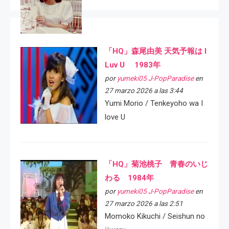
「HQ」森尾由美 天気予報は I
Luv U 1983年
por
yumeki05 J-PopParadise
en
27 marzo 2026 a las 3:44
Yumi Morio / Tenkeyoho wa I
love U
「HQ」菊池桃子 青春のいじ
わる 1984年
por
yumeki05 J-PopParadise
en
27 marzo 2026 a las 2:51
Momoko Kikuchi / Seishun no