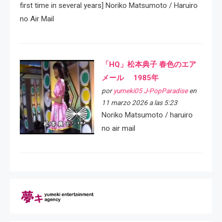
first time in several years] Noriko Matsumoto / Haruiro
no Air Mail
「HQ」松本典子 春色のエア
メール 1985年
por
yumeki05 J-PopParadise
en
11 marzo 2026 a las 5:23
Noriko Matsumoto / haruiro
no air mail