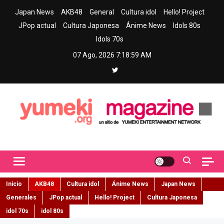
Skip
Japan News
AKB48
General
Cultura idol
Hello! Project
to
JPop actual
Cultura Japonesa
Ánime News
Idols 80s
content
Idols 70s
07 Ago, 2026
7:19:01 AM
Yumeki Magazine
Jpop y musica idol – Tu portal de jpop, movimiento idol y cultura
japonesa en español
Inicio
AKB48
Cultura idol
Ánime News
Japan News
Generales
JPop actual
Hello! Project
Cultura Japonesa
idol 70s
idol 80s