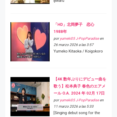
ijiwaru
「HD」北岡夢子 恋心
1988年
por
yumeki05 J-PopParadise
en
26 marzo 2026 a las 3:57
Yumeko Kitaoka / Koigokoro
【4K 数年ぶりにデビュー曲を
歌う】松本典子 春色のエアメ
ール O.A. 2024 年 02月 17日
por
yumeki05 J-PopParadise
en
11 marzo 2026 a las 5:33
[Singing debut song for the