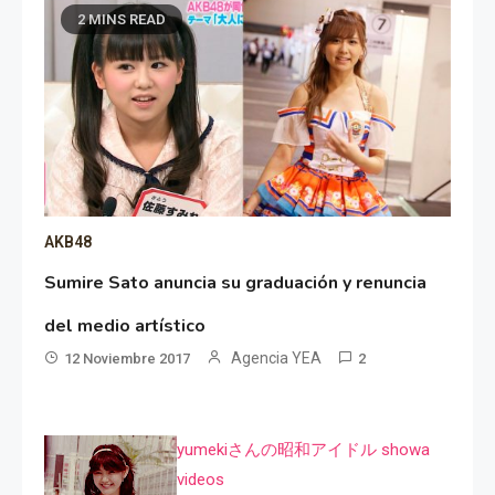
2 MINS READ
AKB48
Sumire Sato anuncia su graduación y renuncia
del medio artístico
Agencia YEA
12 Noviembre 2017
2
yumekiさんの昭和アイドル showa
videos