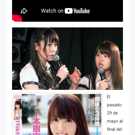
El
pasado
29 de
mayo al
final del