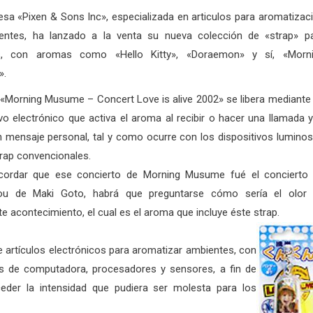
sa «Pixen & Sons Inc», especializada en articulos para aromatizac
entes, ha lanzado a la venta su nueva colección de «strap» p
es, con aromas como «Hello Kitty», «Doraemon» y sí, «Morn
».
a «Morning Musume – Concert Love is alive 2002» se libera mediante
ivo electrónico que activa el aroma al recibir o hacer una llamada y
un mensaje personal, tal y como ocurre con los dispositivos lumino
trap convencionales.
cordar que ese concierto de Morning Musume fué el concierto
ou de Maki Goto, habrá que preguntarse cómo sería el olor
e acontecimiento, el cual es el aroma que incluye éste strap.
 artículos electrónicos para aromatizar ambientes, con
les de computadora, procesadores y sensores, a fin de
eder la intensidad que pudiera ser molesta para los