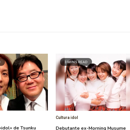
D
3 MINS READ
Cultura idol
 «idol» de Tsunku
Debutante ex-Morning Musume