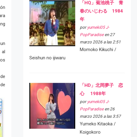
「HQ」菊池桃子 青
ión
春のいじわる 1984
ara
年
ing
por
yumeki05 J-
PopParadise
en 27
marzo 2026 a las 2:51
 un
Momoko Kikuchi /
 al
Seishun no ijiwaru
sos
 de
 de
「HD」北岡夢子 恋
心 1988年
por
yumeki05 J-
PopParadise
en 26
marzo 2026 a las 3:57
Yumeko Kitaoka /
Koigokoro