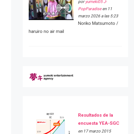
por
yumeki05 J-
PopParadise
en 11
marzo 2026 a las 5:23
Noriko Matsumoto /
haruiro no air mail
Resultados de la
encuesta YEA-SGC
en 17 marzo 2015