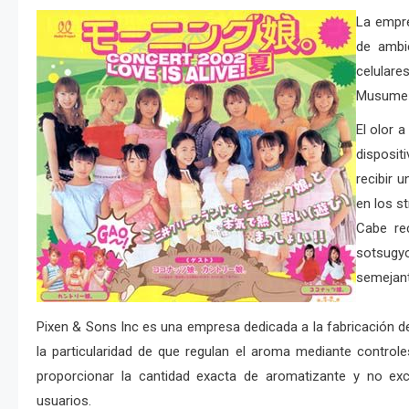
La empre
de ambi
celular
Musume
El olor 
disposit
recibir 
en los s
Cabe re
sotsugy
semejant
Pixen & Sons Inc es una empresa dedicada a la fabricación de
la particularidad de que regulan el aroma mediante contro
proporcionar la cantidad exacta de aromatizante y no exc
usuarios.