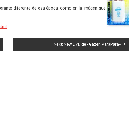
grante diferente de esa época, como en la imágen que
html
Next:
New DVD de «Gazen ParaPara»