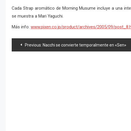
Cada Strap aromático de Morning Musume incluye a una inte
se muestra a Mari Yaguchi.
Más info:
www.pixen.co.jp/product/archives/2005/09/post_8.
Navegación
Previous:
Nacchi se convierte temporalmente en «Sen»
de
entradas