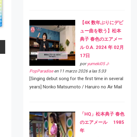
【4K 数年ぶりにデビ
ュー曲を歌う】松本
典子 春色のエアメー
ル O.A. 2024 年 02月
17日
por
yumeki05 J-
PopParadise
en 11 marzo 2026 a las 5:33
[Singing debut song for the first time in several
years] Noriko Matsumoto / Haruiro no Air Mail
「HQ」松本典子 春色
のエアメール 1985
年