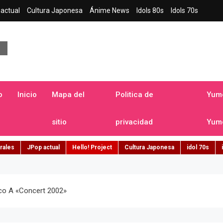
actual
Cultura Japonesa
Ánime News
Idols 80s
Idols 70s
a japonesa en español
o
Inicio
Mapa del
Politica de
Yume
sitio
privacidad
Yume
rales
JPop actual
Hello! Project
Cultura Japonesa
idol 70s
co A «concert 2002»