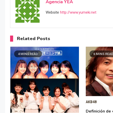
Agencia YEA
Website
http://www.yumeki.net
Related Posts
4 MINS READ
6 MINS REA
AKB48
Definición de