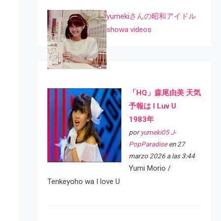
yumekiさんの昭和アイドル
showa videos
「HQ」森尾由美 天気
予報は I Luv U
1983年
por
yumeki05 J-
PopParadise
en 27
marzo 2026 a las 3:44
Yumi Morio /
Tenkeyoho wa I love U