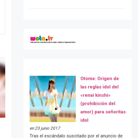
Otome: Orígen de
las reglas idol del
«renai kinshi»
(prohibición del
amor) para señoritas
idol
en 23 junio 2017
Tras el escándalo suscitado por el anuncio de