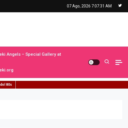
07 Ago, 2026
7:07:32 AM
ki Angels – Special Gallery at
ki.org
idol 80s