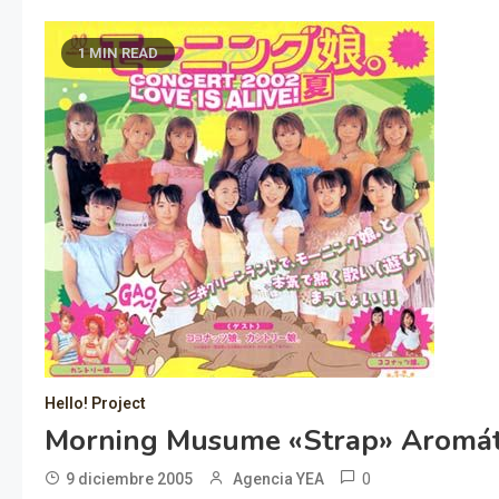
1 MIN READ
Hello! Project
Morning Musume «strap» Aromát
0
9 diciembre 2005
Agencia YEA