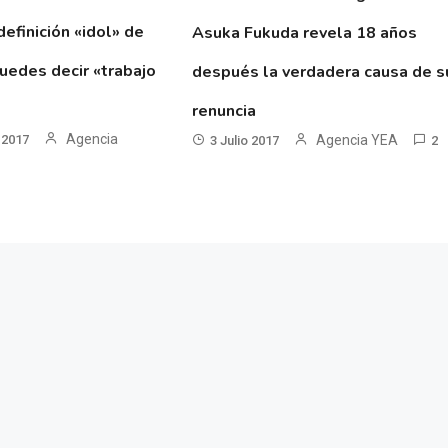
definición «idol» de
Asuka Fukuda revela 18 años
uedes decir «trabajo
después la verdadera causa de s
renuncia
Agencia
 2017
Agencia YEA
3 Julio 2017
2