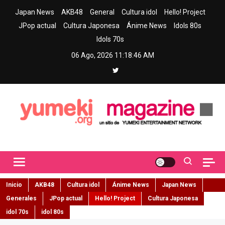
Skip
Japan News
AKB48
General
Cultura idol
Hello! Project
to
JPop actual
Cultura Japonesa
Ánime News
Idols 80s
content
Idols 70s
06 Ago, 2026
11:18:47 AM
Yumeki Magazine
Jpop y musica idol – Tu portal de jpop, movimiento idol y cultura
japonesa en español
Inicio
AKB48
Cultura idol
Ánime News
Japan News
Generales
JPop actual
Hello! Project
Cultura Japonesa
idol 70s
idol 80s