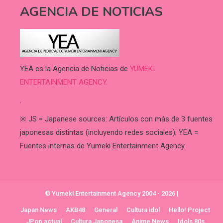
AGENCIA DE NOTICIAS
YEA es la Agencia de Noticias de
YUMEKI
ENTERTAINMENT AGENCY.
.
※ JS = Japanese sources: Artículos con más de 3 fuentes
japonesas distintas (incluyendo redes sociales); YEA =
Fuentes internas de Yumeki Entertainment Agency.
© Yumeki Entertainment Agency 2004 - 2026
|
Japan News
AKB48
General
Cultura idol
Hello! Project
JPop actual
Cultura Japonesa
Ánime News
Idols 80s