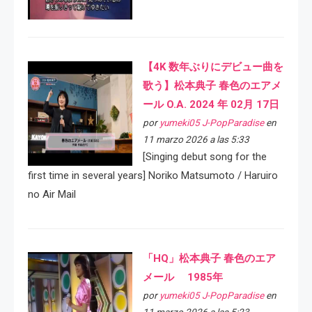
【4K 数年ぶりにデビュー曲を
歌う】松本典子 春色のエアメ
ール O.A. 2024 年 02月 17日
por
yumeki05 J-PopParadise
en
11 marzo 2026 a las 5:33
[Singing debut song for the
first time in several years] Noriko Matsumoto / Haruiro
no Air Mail
「HQ」松本典子 春色のエア
メール 1985年
por
yumeki05 J-PopParadise
en
11 marzo 2026 a las 5:23