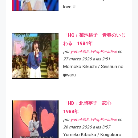
love U
「HQ」菊池桃子 青春のいじ
わる 1984年
por
yumeki05 J-PopParadise
en
27 marzo 2026 a las 2:51
Momoko Kikuchi / Seishun no
ijiwaru
「HD」北岡夢子 恋心
1988年
por
yumeki05 J-PopParadise
en
26 marzo 2026 a las 3:57
Yumeko Kitaoka / Koigokoro