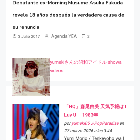
Debutante ex-Morning Musume Asuka Fukuda
revela 18 años después la verdadera causa de
su renuncia
Agencia YEA
3 Julio 2017
2
yumekiさんの昭和アイドル showa
videos
「HQ」森尾由美 天気予報は I
Luv U 1983年
por
yumeki05 J-PopParadise
en
27 marzo 2026 a las 3:44
Yumi Morio / Tenkeyoho wa I