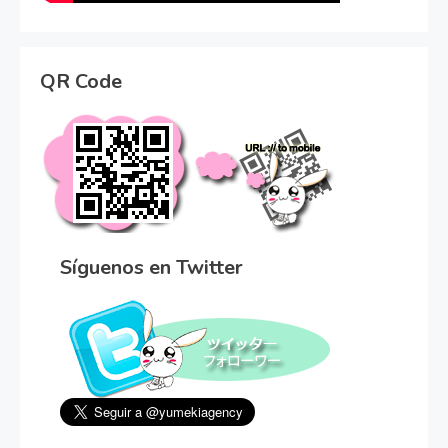
QR Code
Síguenos en Twitter