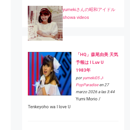
yumekiさんの昭和アイドル
showa videos
「HQ」森尾由美 天気
予報は I Luv U
1983年
por
yumeki05 J-
PopParadise
en 27
marzo 2026 a las 3:44
Yumi Morio /
Tenkeyoho wa I love U