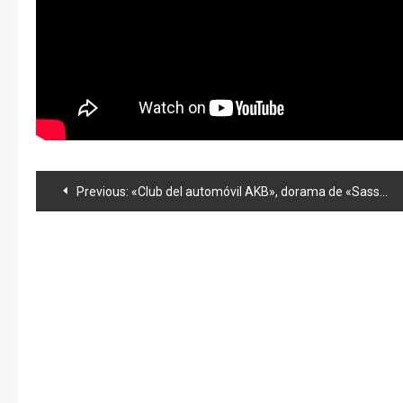
Navegación
Previous:
«Club del automóvil AKB», dorama de «Sasshii» será llevado al cine y videos+foto sorpresa
de
entradas