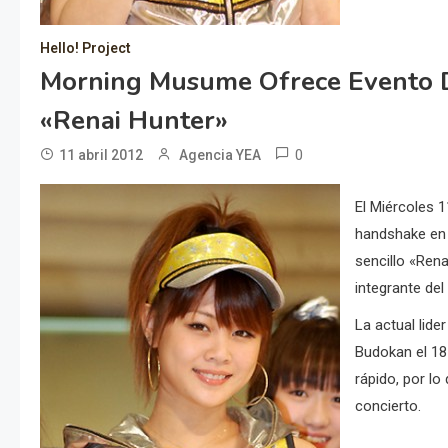
Hello! Project
Morning Musume Ofrece Evento D
«Renai Hunter»
0
11 abril 2012
Agencia YEA
El Miércoles 
handshake en
sencillo «Rena
integrante del
La actual lid
Budokan el 18
rápido, por lo
concierto.