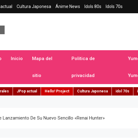
actual
Cultura Japonesa
Ánime News
Idols 80s
Idols 70s
a japonesa en español
o
Inicio
Mapa del
Politica de
Yume
sitio
privacidad
Yume
rales
JPop actual
Hello! Project
Cultura Japonesa
idol 70s
 Lanzamiento De Su Nuevo Sencillo «Renai Hunter»