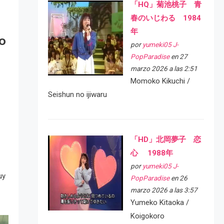
「HQ」菊池桃子 青
春のいじわる 1984
年
o
por
yumeki05 J-
PopParadise
en 27
marzo 2026 a las 2:51
Momoko Kikuchi /
Seishun no ijiwaru
「HD」北岡夢子 恋
心 1988年
por
yumeki05 J-
uy
PopParadise
en 26
marzo 2026 a las 3:57
Yumeko Kitaoka /
Koigokoro