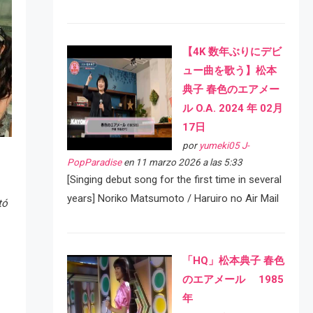
【4K 数年ぶりにデビ
ュー曲を歌う】松本
典子 春色のエアメー
ル O.A. 2024 年 02月
17日
por
yumeki05 J-
PopParadise
en 11 marzo 2026 a las 5:33
[Singing debut song for the first time in several
years] Noriko Matsumoto / Haruiro no Air Mail
tó
「HQ」松本典子 春色
のエアメール 1985
年