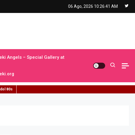
06 Ago, 2026
10:26:42 AM
ki Angels – Special Gallery at
ki.org
idol 80s