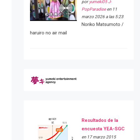
por
yumeki05 J-
PopParadise
en 11
marzo 2026 a las 5:23
Noriko Matsumoto /
haruiro no air mail
Resultados de la
encuesta YEA-SGC
en 17 marzo 2015