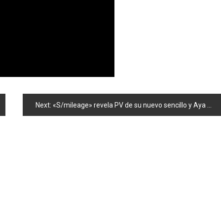
Next:
«S/mileage» revela PV de su nuevo sencillo y Aya Matsuura cierra cuenta de twitter