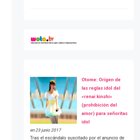
Otome: Orígen de
las reglas idol del
«renai kinshi»
(prohibición del
amor) para señoritas
idol
en 23 junio 2017
Tras el escándalo suscitado por el anuncio de