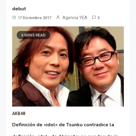
debut
Agencia YEA
17 Diciembre 2017
3
6 MINS READ
AKB48
Definición de «idol» de Tsunku contradice la