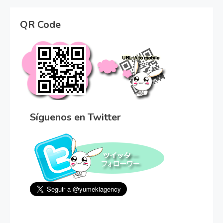
QR Code
Síguenos en Twitter