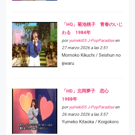
「HQ」菊池桃子 青春のいじ
わる 1984年
por
yumeki05 J-PopParadise
en
27 marzo 2026 a las 2:51
Momoko Kikuchi / Seishun no
ijiwaru
「HD」北岡夢子 恋心
1988年
por
yumeki05 J-PopParadise
en
26 marzo 2026 a las 3:57
Yumeko Kitaoka / Koigokoro