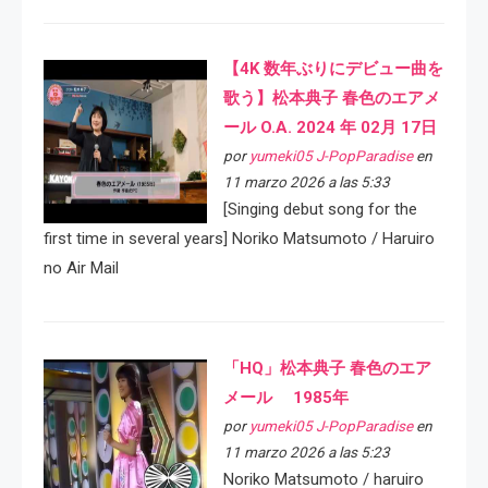
【4K 数年ぶりにデビュー曲を
歌う】松本典子 春色のエアメ
ール O.A. 2024 年 02月 17日
por
yumeki05 J-PopParadise
en
11 marzo 2026 a las 5:33
[Singing debut song for the
first time in several years] Noriko Matsumoto / Haruiro
no Air Mail
「HQ」松本典子 春色のエア
メール 1985年
por
yumeki05 J-PopParadise
en
11 marzo 2026 a las 5:23
Noriko Matsumoto / haruiro