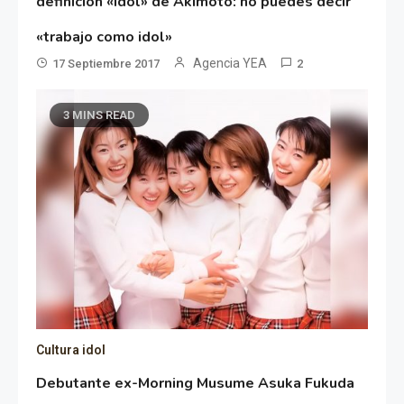
definición «idol» de Akimoto: no puedes decir
«trabajo como idol»
Agencia YEA
17 Septiembre 2017
2
3 MINS READ
Cultura idol
Debutante ex-Morning Musume Asuka Fukuda