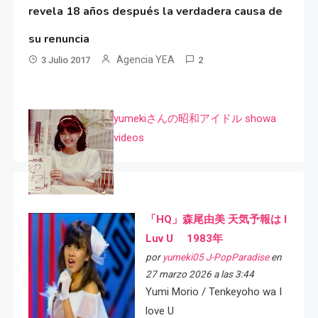
revela 18 años después la verdadera causa de
su renuncia
Agencia YEA
3 Julio 2017
2
yumekiさんの昭和アイドル showa
videos
「HQ」森尾由美 天気予報は I
Luv U 1983年
por
yumeki05 J-PopParadise
en
27 marzo 2026 a las 3:44
Yumi Morio / Tenkeyoho wa I
love U