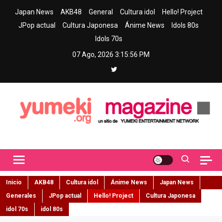
Skip
Japan News
AKB48
General
Cultura idol
Hello! Project
to
JPop actual
Cultura Japonesa
Ánime News
Idols 80s
content
Idols 70s
07 Ago, 2026
3:15:58 PM
Yumeki Magazine
Jpop y musica idol – Tu portal de jpop, movimiento idol y cultura
japonesa en español
Inicio
AKB48
Cultura idol
Ánime News
Japan News
Generales
JPop actual
Hello! Project
Cultura Japonesa
idol 70s
idol 80s