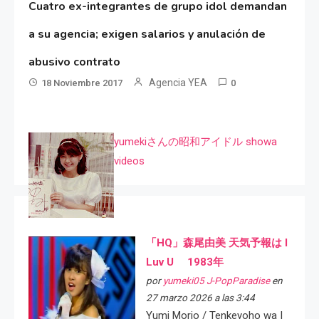
Cuatro ex-integrantes de grupo idol demandan
a su agencia; exigen salarios y anulación de
abusivo contrato
Agencia YEA
18 Noviembre 2017
0
yumekiさんの昭和アイドル showa
videos
「HQ」森尾由美 天気予報は I
Luv U 1983年
por
yumeki05 J-PopParadise
en
27 marzo 2026 a las 3:44
Yumi Morio / Tenkeyoho wa I