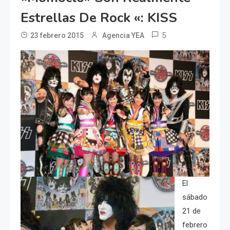
Estrellas De Rock «: KISS
5
23 febrero 2015
Agencia YEA
El
sábado
21 de
febrero