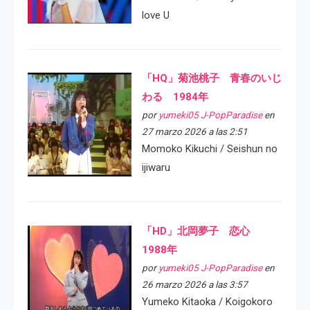
love U
「HQ」菊池桃子 青春のいじ
わる 1984年
por
yumeki05 J-PopParadise
en
27 marzo 2026 a las 2:51
Momoko Kikuchi / Seishun no
ijiwaru
「HD」北岡夢子 恋心
1988年
por
yumeki05 J-PopParadise
en
26 marzo 2026 a las 3:57
Yumeko Kitaoka / Koigokoro