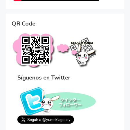
QR Code
Síguenos en Twitter