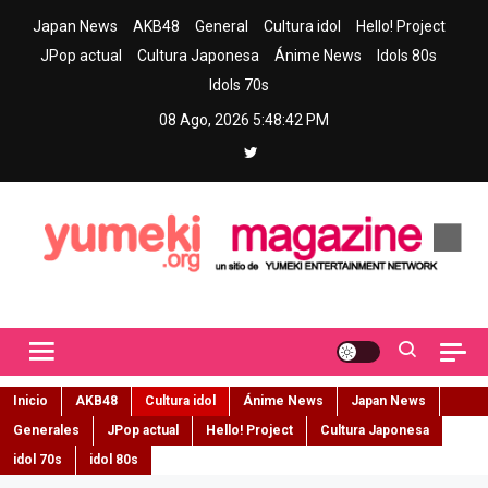
Skip
Japan News
AKB48
General
Cultura idol
Hello! Project
to
JPop actual
Cultura Japonesa
Ánime News
Idols 80s
content
Idols 70s
08 Ago, 2026
5:48:43 PM
Yumeki Magazine
Jpop y musica idol – Tu portal de jpop, movimiento idol y cultura
japonesa en español
Inicio
AKB48
Cultura idol
Ánime News
Japan News
Generales
JPop actual
Hello! Project
Cultura Japonesa
idol 70s
idol 80s