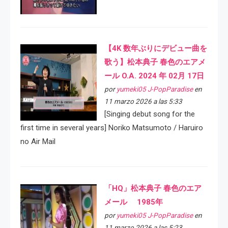
【4K 数年ぶりにデビュー曲を
歌う】松本典子 春色のエアメ
ール O.A. 2024 年 02月 17日
por
yumeki05 J-PopParadise
en
11 marzo 2026 a las 5:33
[Singing debut song for the
first time in several years] Noriko Matsumoto / Haruiro
no Air Mail
「HQ」松本典子 春色のエア
メール 1985年
por
yumeki05 J-PopParadise
en
11 marzo 2026 a las 5:23