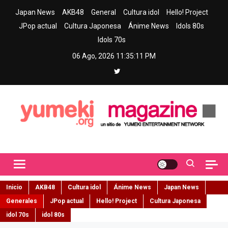
Skip
Japan News
AKB48
General
Cultura idol
Hello! Project
to
JPop actual
Cultura Japonesa
Ánime News
Idols 80s
content
Idols 70s
06 Ago, 2026
11:35:12 PM
Yumeki Magazine
Jpop y musica idol – Tu portal de jpop, movimiento idol y cultura
japonesa en español
Inicio
AKB48
Cultura idol
Ánime News
Japan News
Generales
JPop actual
Hello! Project
Cultura Japonesa
idol 70s
idol 80s