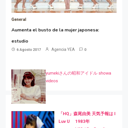
General
Aumenta el busto de la mujer japonesa:
estudio
Agencia YEA
6 Agosto 2017
0
yumekiさんの昭和アイドル showa
videos
「HQ」森尾由美 天気予報は I
Luv U 1983年