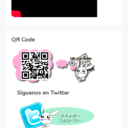
QR Code
Síguenos en Twitter