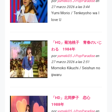
por
yumeki05 J-PopParadise
en
27 marzo 2026 a las 3:44
Yumi Morio / Tenkeyoho wa I
love U
「HQ」菊池桃子 青春のいじ
わる 1984年
por
yumeki05 J-PopParadise
en
27 marzo 2026 a las 2:51
Momoko Kikuchi / Seishun no
ijiwaru
「HD」北岡夢子 恋心
1988年
por
yumeki05 J-PopParadise
en