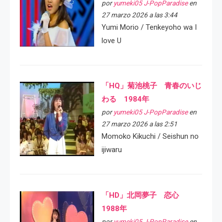
por
yumeki05 J-PopParadise
en
27 marzo 2026 a las 3:44
Yumi Morio / Tenkeyoho wa I
love U
「HQ」菊池桃子 青春のいじ
わる 1984年
por
yumeki05 J-PopParadise
en
27 marzo 2026 a las 2:51
Momoko Kikuchi / Seishun no
ijiwaru
「HD」北岡夢子 恋心
1988年
por
yumeki05 J-PopParadise
en