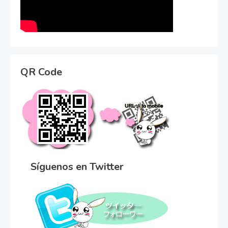
QR Code
Síguenos en Twitter