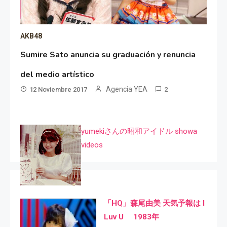
AKB48
Sumire Sato anuncia su graduación y renuncia
del medio artístico
Agencia YEA
12 Noviembre 2017
2
yumekiさんの昭和アイドル showa
videos
「HQ」森尾由美 天気予報は I
Luv U 1983年