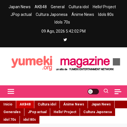
Skip
Japan News
AKB48
General
Cultura idol
Hello! Project
to
JPop actual
Cultura Japonesa
Ánime News
Idols 80s
content
Idols 70s
09 Ago, 2026
5:42:03 PM
Yumeki Magazine
Jpop y musica idol – Tu portal de jpop, movimiento idol y cultura
japonesa en español
Inicio
AKB48
Cultura idol
Ánime News
Japan News
Generales
JPop actual
Hello! Project
Cultura Japonesa
idol 70s
idol 80s