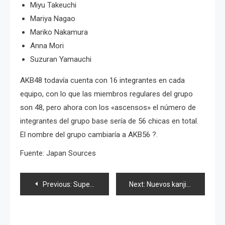
Miyu Takeuchi
Mariya Nagao
Mariko Nakamura
Anna Mori
Suzuran Yamauchi
AKB48 todavía cuenta con 16 integrantes en cada
equipo, con lo que las miembros regulares del grupo
son 48, pero ahora con los «ascensos» el número de
integrantes del grupo base sería de 56 chicas en total.
El nombre del grupo cambiaría a AKB56 ?.
Fuente: Japan Sources
Navegación
Previous:
Super live en Budokan en memoria de John Lennon
Next:
Nuevos kanji al idioma japonés, ya son 2136
de