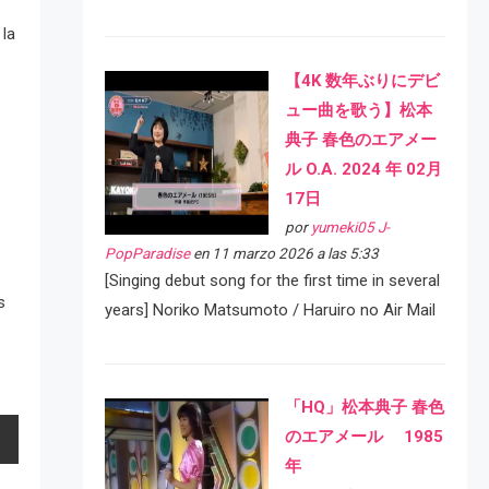
 la
【4K 数年ぶりにデビ
ュー曲を歌う】松本
典子 春色のエアメー
ル O.A. 2024 年 02月
17日
por
yumeki05 J-
PopParadise
en 11 marzo 2026 a las 5:33
[Singing debut song for the first time in several
s
years] Noriko Matsumoto / Haruiro no Air Mail
「HQ」松本典子 春色
のエアメール 1985
年