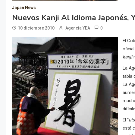
Japan News
Nuevos Kanji Al Idioma Japonés,
0
10 diciembre 2010
Agencia YEA
El Gob
oficia
kanji
La Age
tabla 
La Age
aumen
mucho
difícil
El “
ut
está 