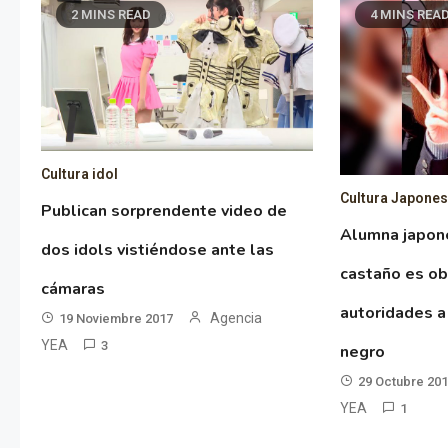
2 MINS READ
4 MINS REA
Cultura idol
Cultura Japone
Publican sorprendente video de
Alumna japon
dos idols vistiéndose ante las
castaño es ob
cámaras
autoridades a
Agencia
19 Noviembre 2017
YEA
3
negro
29 Octubre 20
YEA
1