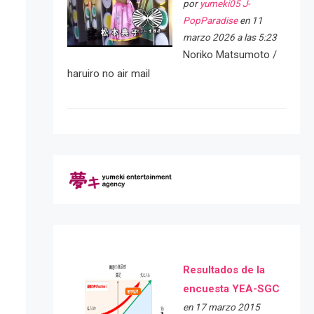
por
yumeki05 J-
PopParadise
en 11
marzo 2026 a las 5:23
Noriko Matsumoto /
haruiro no air mail
Resultados de la
encuesta YEA-SGC
en 17 marzo 2015