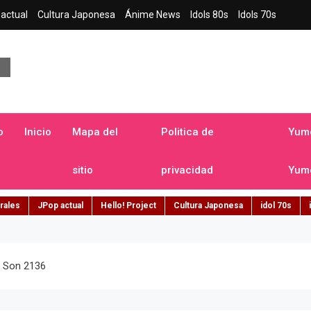
actual
Cultura Japonesa
Ánime News
Idols 80s
Idols 70s
a japonesa en español
o
Inicio
Mapa del
Politica de
Yume
sitio
privacidad
Yume
rales
JPop actual
Hello! Project
Cultura Japonesa
idol 70s
a Son 2136