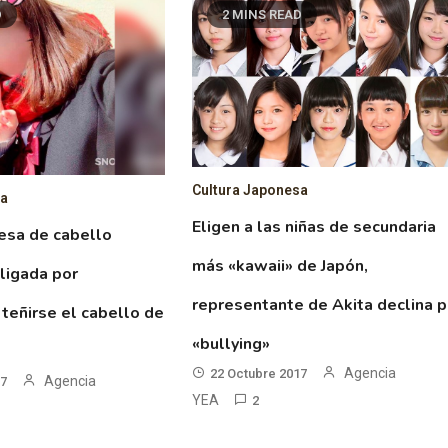
D
2 MINS READ
Cultura Japonesa
sa
Eligen a las niñas de secundaria
esa de cabello
más «kawaii» de Japón,
ligada por
representante de Akita declina p
 teñirse el cabello de
«bullying»
Agencia
22 Octubre 2017
Agencia
17
YEA
2