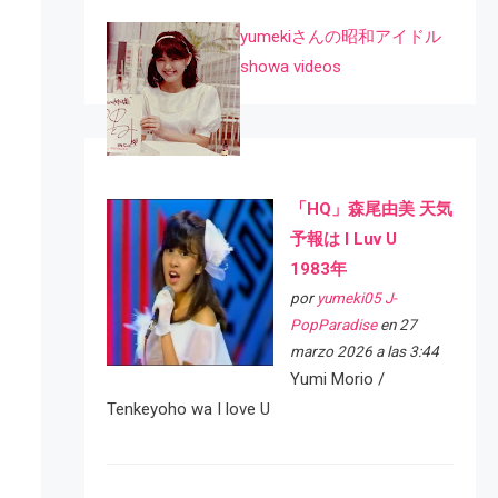
yumekiさんの昭和アイドル
showa videos
「HQ」森尾由美 天気
予報は I Luv U
1983年
por
yumeki05 J-
PopParadise
en 27
marzo 2026 a las 3:44
Yumi Morio /
Tenkeyoho wa I love U