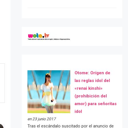
Otome: Orígen de
las reglas idol del
«renai kinshi»
(prohibición del
amor) para señoritas
idol
en 23 junio 2017
Tras el escándalo suscitado por el anuncio de