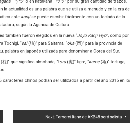
agana
“ うつ” o en katakana “ ウツ” por su gran cantidad de trazos.
n la actualidad es una palabra que se utiliza a menudo y en la era de
mática este
kanji
se puede escribir fácilmente con un teclado de la
tadora, según la Agencia de Cultura.
es también fueron elegidos en la nueva “
Joyo Kanji Hyo
”, como por
a Tochigi, “
sai
(埼)” para Saitama, “
oka
(岡)” para la provincia de
, palabra en japonés utilizada para denominar a Corea del Sur.
(枕)” que significa almohada, “t
ora
(虎)” tigre, “
kame
(亀)” tortuga,
os.
6 caracteres chinos podrán ser utilizados a partir del año 2015 en lo
Next:
Tomomi Itano de AKB48 será solista