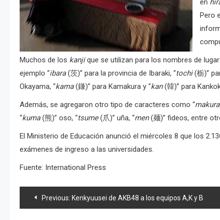
en
hir
Pero e
infor
compu
Muchos de los
kanji
que se utilizan para los nombres de lugar
ejemplo “
ibara
(茨)” para la provincia de Ibaraki, “
tochi
(栃)” par
Okayama, “
kama
(鎌)” para Kamakura y “
kan
(韓)” para Kankoku
Además, se agregaron otro tipo de caracteres como “
makura
“
kuma
(熊)” oso, “
tsume
(爪)” uña, “
men
(麺)” fideos, entre otr
El Ministerio de Educación anunció el miércoles 8 que los 2.13
exámenes de ingreso a las universidades.
Fuente: International Press
Navegación
Previous:
Kenkyuusei de AKB48 a los equipos A,K y B
de