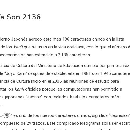
 Ya Son 2136
ierno Japonés agregó este mes 196 caracteres chinos en la lista
l de los
kanji
que se usan en la vida cotidiana, con lo que el número 
necesarios se han extendido a 2.136 caracteres.
ncia de Cultura del Ministerio de Educación cambió por primera vez 
de “Joyo Kanji” después de establecerla en 1981 con 1.945 caractere
ncia de Cultura inició en el 2005 las reuniones de estudio para
tar los
kanji
oficiales porque las computadoras han permitido a
s japoneses “escribir” con teclados hasta los caracteres más
es.
su
(鬱)” es uno de los nuevos caracteres chinos, significa “depresión”
compuesto de 29 trazos. Este complicado ideograma solía ser escri