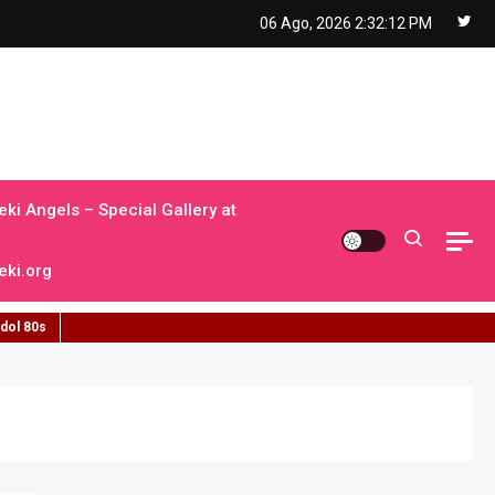
06 Ago, 2026
2:32:13 PM
ki Angels – Special Gallery at
ki.org
idol 80s