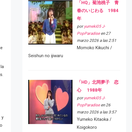
「HQ」菊池桃子 青
春のいじわる 1984
年
por
yumeki05 J-
PopParadise
en 27
marzo 2026 a las 2:51
de
Momoko Kikuchi /
Seishun no ijiwaru
la
s.
「HD」北岡夢子 恋
心 1988年
por
yumeki05 J-
PopParadise
en 26
marzo 2026 a las 3:57
 y
Yumeko Kitaoka /
to
Koigokoro