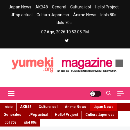
Skip
Japan News
AKB48
General
Cultura idol
Hello! Project
to
JPop actual
Cultura Japonesa
Ánime News
Idols 80s
content
Idols 70s
07 Ago, 2026
10:53:07 PM
Yumeki Magazine
Jpop y musica idol – Tu portal de jpop, movimiento idol y cultura
japonesa en español
Inicio
AKB48
Cultura idol
Ánime News
Japan News
Generales
JPop actual
Hello! Project
Cultura Japonesa
idol 70s
idol 80s