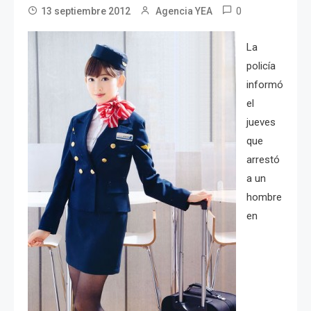
0
13 septiembre 2012
Agencia YEA
La
policía
informó
el
jueves
que
arrestó
a un
hombre
en