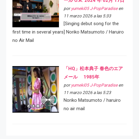
ール O.A. 2024 年 02月 17日
por
yumeki05 J-PopParadise
en
11 marzo 2026 a las 5:33
[Singing debut song for the
first time in several years] Noriko Matsumoto / Haruiro
no Air Mail
「HQ」松本典子 春色のエア
メール 1985年
por
yumeki05 J-PopParadise
en
11 marzo 2026 a las 5:23
Noriko Matsumoto / haruiro
no air mail