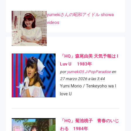
yumekiさんの昭和アイドル showa
videos
「HQ」森尾由美 天気予報は I
Luv U 1983年
por
yumeki05 J-PopParadise
en
27 marzo 2026 a las 3:44
Yumi Morio / Tenkeyoho wa I
love U
「HQ」菊池桃子 青春のいじ
わる 1984年