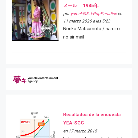
メール 1985年
por
yumeki05 J-PopParadise
en
11 marzo 2026 a las 5:23
Noriko Matsumoto / haruiro
no air mail
Resultados de la encuesta
YEA-SGC
en 17 marzo 2015