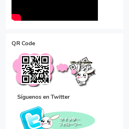
QR Code
Síguenos en Twitter