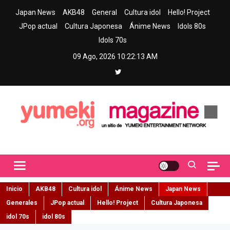
Skip
Japan News
AKB48
General
Cultura idol
Hello! Project
to
JPop actual
Cultura Japonesa
Ánime News
Idols 80s
content
Idols 70s
09 Ago, 2026
10:22:15 AM
Yumeki Magazine
Jpop y musica idol – Tu portal de jpop, movimiento idol y cultura
japonesa en español
Inicio
AKB48
Cultura idol
Ánime News
Japan News
Generales
JPop actual
Hello! Project
Cultura Japonesa
idol 70s
idol 80s