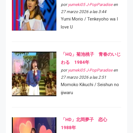
por
yumeki05 J-PopParadise
en
27 marzo 2026 a las 3:44
Yumi Morio / Tenkeyoho wa I
love U
「HQ」菊池桃子 青春のいじ
わる 1984年
por
yumeki05 J-PopParadise
en
27 marzo 2026 a las 2:51
Momoko Kikuchi / Seishun no
ijiwaru
「HD」北岡夢子 恋心
1988年