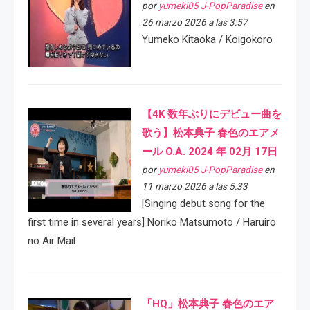
por
yumeki05 J-PopParadise
en
26 marzo 2026 a las 3:57
Yumeko Kitaoka / Koigokoro
【4K 数年ぶりにデビュー曲を
歌う】松本典子 春色のエアメ
ール O.A. 2024 年 02月 17日
por
yumeki05 J-PopParadise
en
11 marzo 2026 a las 5:33
[Singing debut song for the
first time in several years] Noriko Matsumoto / Haruiro
no Air Mail
「HQ」松本典子 春色のエア