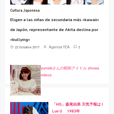
Cultura Japonesa
Eligen a las niñas de secundaria más «kawaii»
de Japón, representante de Akita declina por
«bullying»
Agencia YEA
22 Octubre 2017
2
yumekiさんの昭和アイドル showa
videos
「HQ」森尾由美 天気予報は I
Luv U 1983年