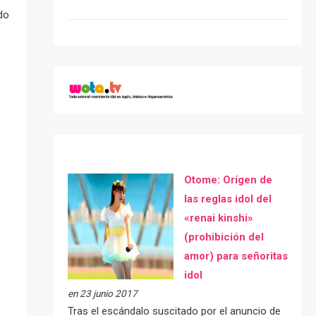
odo
Otome: Orígen de
las reglas idol del
«renai kinshi»
(prohibición del
amor) para señoritas
idol
en 23 junio 2017
Tras el escándalo suscitado por el anuncio de