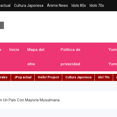
actual
Cultura Japonesa
Ánime News
Idols 80s
Idols 70s
a japonesa en español
o
Inicio
Mapa del
Politica de
Yume
sitio
privacidad
Yume
rales
JPop actual
Hello! Project
Cultura Japonesa
idol 70s
 En Un País Con Mayoría Musulmana