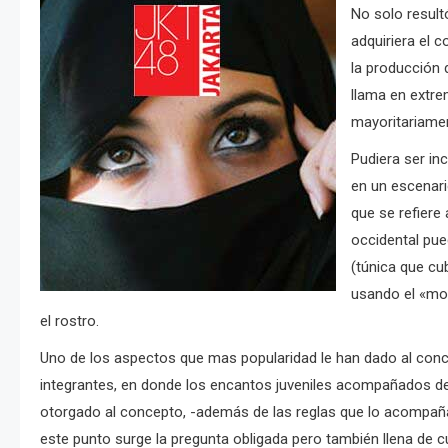
No solo result
adquiriera el 
la producción 
llama en extre
mayoritariame
Pudiera ser in
en un escenari
que se refiere
occidental pue
(túnica que cu
usando el «mod
el rostro.
Uno de los aspectos que mas popularidad le han dado al conce
integrantes, en donde los encantos juveniles acompañados de 
otorgado al concepto, -además de las reglas que lo acompañan
este punto surge la pregunta obligada pero también llena de cu