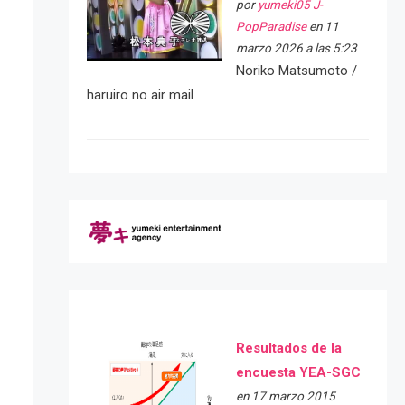
por
yumeki05 J-
PopParadise
en 11
marzo 2026 a las 5:23
Noriko Matsumoto /
haruiro no air mail
Resultados de la
encuesta YEA-SGC
en 17 marzo 2015