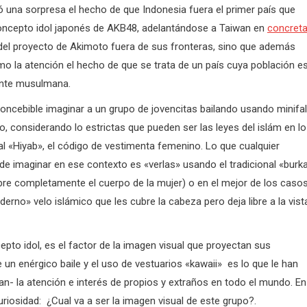
ó una sorpresa el hecho de que Indonesia fuera el primer país que
concepto idol japonés de AKB48, adelantándose a Taiwan en
concreta
del proyecto de Akimoto fuera de sus fronteras, sino que además
mo la atención el hecho de que se trata de un país cuya población e
nte musulmana.
concebible imaginar a un grupo de jovencitas bailando usando minifa
o, considerando lo estrictas que pueden ser las leyes del islám en lo
 al «Hiyab», el código de vestimenta femenino. Lo que cualquier
de imaginar en ese contexto es «verlas» usando el tradicional «burk
bre completamente el cuerpo de la mujer) o en el mejor de los casos
erno» velo islámico que les cubre la cabeza pero deja libre a la vist
pto idol, es el factor de la imagen visual que proyectan sus
un enérgico baile y el uso de vestuarios «kawaii» es lo que le han
- la atención e interés de propios y extraños en todo el mundo. En
riosidad: ¿Cual va a ser la imagen visual de este grupo?.