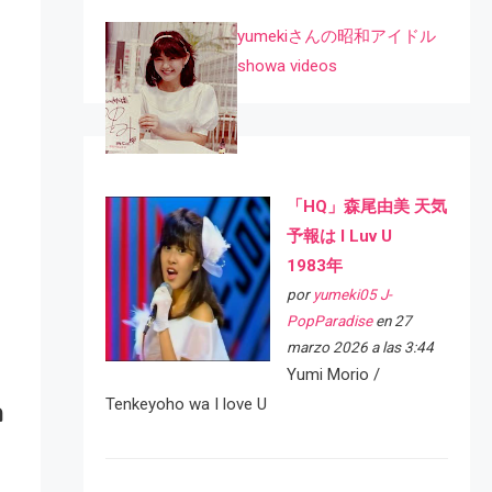
yumekiさんの昭和アイドル
showa videos
「HQ」森尾由美 天気
予報は I Luv U
1983年
por
yumeki05 J-
PopParadise
en 27
marzo 2026 a las 3:44
Yumi Morio /
a
Tenkeyoho wa I love U