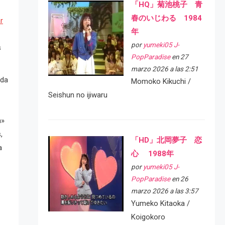
「HQ」菊池桃子 青
春のいじわる 1984
r
年
por
yumeki05 J-
s
PopParadise
en 27
marzo 2026 a las 2:51
lda
Momoko Kikuchi /
Seishun no ijiwaru
a»
,
「HD」北岡夢子 恋
a
心 1988年
por
yumeki05 J-
PopParadise
en 26
marzo 2026 a las 3:57
Yumeko Kitaoka /
Koigokoro