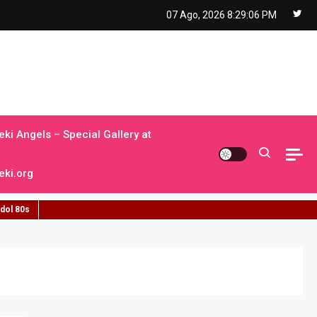
07 Ago, 2026
8:29:07 PM
ki Angels – Special Gallery at
ki.org
idol 80s