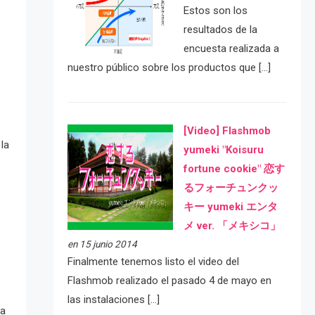
Estos son los
resultados de la
encuesta realizada a
nuestro público sobre los productos que […]
[Video] Flashmob
la
yumeki "Koisuru
fortune cookie" 恋す
るフォーチュンクッ
キー yumeki エンタ
メ ver. 「メキシコ」
en 15 junio 2014
Finalmente tenemos listo el video del
Flashmob realizado el pasado 4 de mayo en
las instalaciones […]
 a