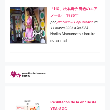
「HQ」松本典子 春色のエア
メール 1985年
por
yumeki05 J-PopParadise
en
11 marzo 2026 a las 5:23
Noriko Matsumoto / haruiro
no air mail
Resultados de la encuesta
YEA-SGC