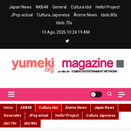
Skip
Japan News
AKB48
General
Cultura idol
Hello! Project
to
JPop actual
Cultura Japonesa
Ánime News
Idols 80s
content
Idols 70s
10 Ago, 2026
10:24:20 AM
Yumeki Magazine
Jpop y musica idol – Tu portal de jpop, movimiento idol y cultura
japonesa en español
Inicio
AKB48
Cultura idol
Ánime News
Japan News
Generales
JPop actual
Hello! Project
Cultura Japonesa
idol 70s
idol 80s