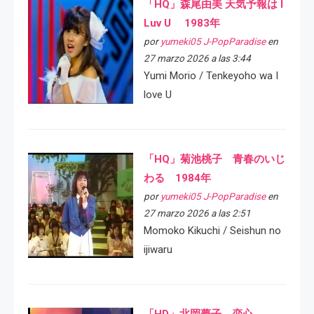
「HQ」森尾由美 天気予報は I
Luv U 1983年
por
yumeki05 J-PopParadise
en
27 marzo 2026 a las 3:44
Yumi Morio / Tenkeyoho wa I
love U
「HQ」菊池桃子 青春のいじ
わる 1984年
por
yumeki05 J-PopParadise
en
27 marzo 2026 a las 2:51
Momoko Kikuchi / Seishun no
ijiwaru
「HD」北岡夢子 恋心