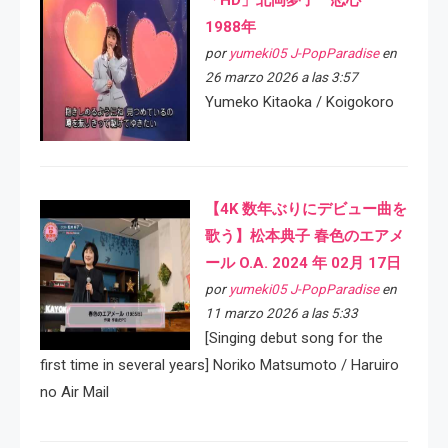
1988年
por
yumeki05 J-PopParadise
en
26 marzo 2026 a las 3:57
Yumeko Kitaoka / Koigokoro
【4K 数年ぶりにデビュー曲を
歌う】松本典子 春色のエアメ
ール O.A. 2024 年 02月 17日
por
yumeki05 J-PopParadise
en
11 marzo 2026 a las 5:33
[Singing debut song for the
first time in several years] Noriko Matsumoto / Haruiro
no Air Mail