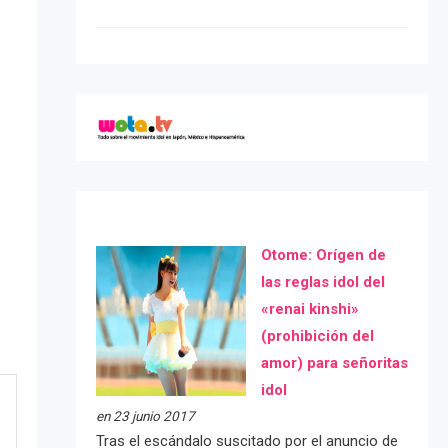
Otome: Orígen de
las reglas idol del
«renai kinshi»
(prohibición del
amor) para señoritas
idol
en 23 junio 2017
Tras el escándalo suscitado por el anuncio de