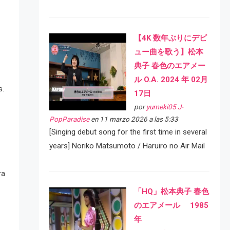
【4K 数年ぶりにデビ
ュー曲を歌う】松本
典子 春色のエアメー
ル O.A. 2024 年 02月
s.
17日
por
yumeki05 J-
PopParadise
en 11 marzo 2026 a las 5:33
[Singing debut song for the first time in several
years] Noriko Matsumoto / Haruiro no Air Mail
ra
「HQ」松本典子 春色
のエアメール 1985
年