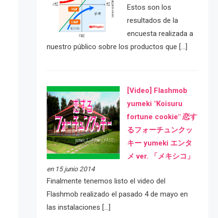
Estos son los
resultados de la
encuesta realizada a
nuestro público sobre los productos que […]
[Video] Flashmob
yumeki "Koisuru
fortune cookie" 恋す
るフォーチュンクッ
キー yumeki エンタ
メ ver. 「メキシコ」
en 15 junio 2014
Finalmente tenemos listo el video del
Flashmob realizado el pasado 4 de mayo en
las instalaciones […]