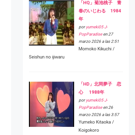
「HQ」菊池桃子 青
春のいじわる 1984
年
por
yumeki05 J-
PopParadise
en 27
marzo 2026 a las 2:51
Momoko Kikuchi /
Seishun no ijiwaru
「HD」北岡夢子 恋
心 1988年
por
yumeki05 J-
PopParadise
en 26
marzo 2026 a las 3:57
Yumeko Kitaoka /
Koigokoro