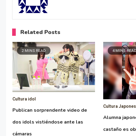
Related Posts
2 MINS READ
4 MINS REA
Cultura idol
Cultura Japone
Publican sorprendente video de
Alumna japon
dos idols vistiéndose ante las
castaño es ob
cámaras