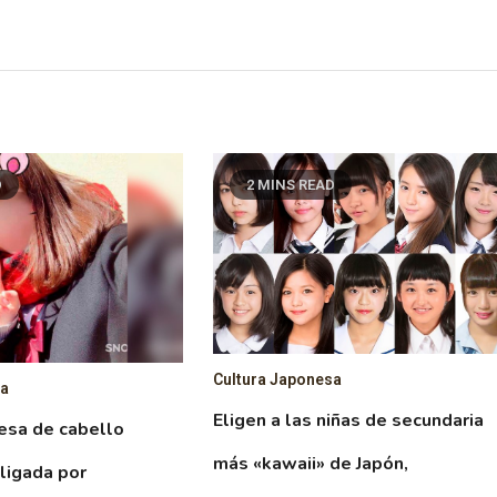
D
2 MINS READ
Cultura Japonesa
sa
Eligen a las niñas de secundaria
esa de cabello
más «kawaii» de Japón,
ligada por