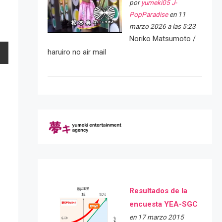
por
yumeki05 J-
PopParadise
en 11
marzo 2026 a las 5:23
Noriko Matsumoto /
haruiro no air mail
Resultados de la
encuesta YEA-SGC
en 17 marzo 2015