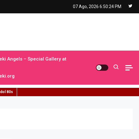
07 Ago, 2026
6:50:25 PM
ki Angels – Special Gallery at
ki.org
idol 80s