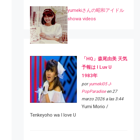
yumekiさんの昭和アイドル
showa videos
「HQ」森尾由美 天気
予報は I Luv U
1983年
por
yumeki05 J-
PopParadise
en 27
marzo 2026 a las 3:44
Yumi Morio /
Tenkeyoho wa I love U