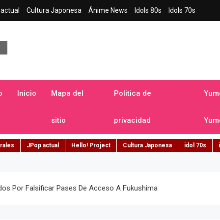
actual
Cultura Japonesa
Ánime News
Idols 80s
Idols 70s
a japonesa en español
o
Inicio
Mapa del
Politica de
Yume
sitio
privacidad
Yume
rales
JPop actual
Hello! Project
Cultura Japonesa
idol 70s
dos Por Falsificar Pases De Acceso A Fukushima