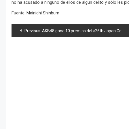
no ha acusado a ninguno de ellos de algún delito y sólo les p
Fuente: Mainichi Shinbum
Navegación
Previous:
AKB48 gana 10 premios del «26th Japan Gold Disc Awards» y PV corto de «GIVE ME FIVE!»
de
entradas