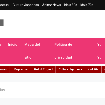
actual
Cultura Japonesa
Ánime News
Idols 80s
Idols 70s
a japonesa en español
o
Inicio
Mapa del
Politica de
Yume
sitio
privacidad
Yume
rales
JPop actual
Hello! Project
Cultura Japonesa
idol 70s
ión