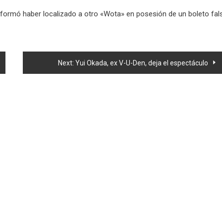
nformó haber localizado a otro «Wota» en posesión de un boleto fal
Next:
Yui Okada, ex V-U-Den, deja el espectáculo