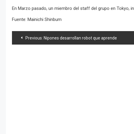
En Marzo pasado, un miembro del staff del grupo en Tokyo, i
Fuente: Mainichi Shinbum
Navegación
Previous:
Nipones desarrollan robot que aprende
de
entradas