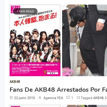
1 MIN READ
AKB48
Fans De AKB48 Arrestados Por Fal
1
Tagged
,
22 junio 2010
Agencia YEA
AKB48
f