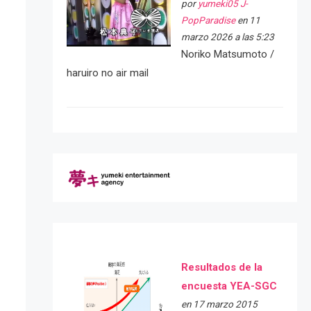
por
yumeki05 J-
PopParadise
en 11
marzo 2026 a las 5:23
Noriko Matsumoto /
haruiro no air mail
Resultados de la
encuesta YEA-SGC
en 17 marzo 2015