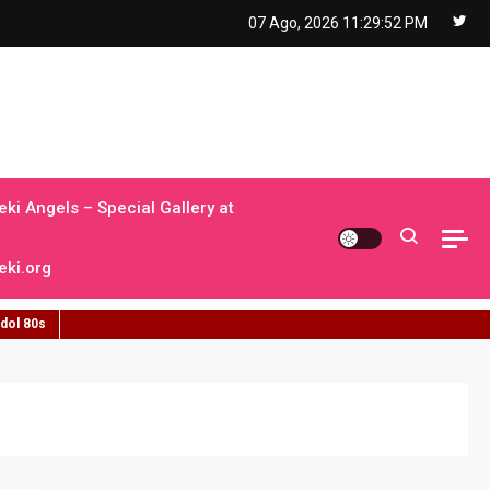
07 Ago, 2026
11:29:53 PM
ki Angels – Special Gallery at
ki.org
idol 80s