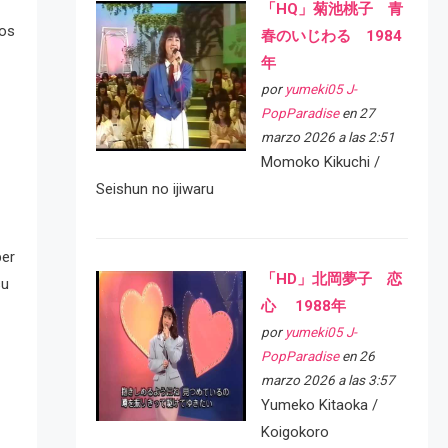
「HQ」菊池桃子 青
los
春のいじわる 1984
年
por
yumeki05 J-
PopParadise
en 27
marzo 2026 a las 2:51
Momoko Kikuchi /
Seishun no ijiwaru
ber
「HD」北岡夢子 恋
su
心 1988年
por
yumeki05 J-
PopParadise
en 26
marzo 2026 a las 3:57
Yumeko Kitaoka /
Koigokoro