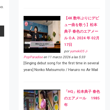
so.
【4K 数年ぶりにデビ
ュー曲を歌う】松本
典子 春色のエアメー
ル O.A. 2024 年 02月
17日
por
yumeki05 J-
PopParadise
en 11 marzo 2026 a las 5:33
[Singing debut song for the first time in several
years] Noriko Matsumoto / Haruiro no Air Mail
「HQ」松本典子 春色
のエアメール 1985
年