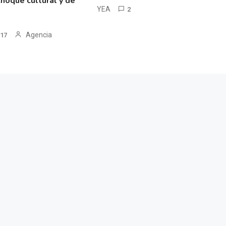
hoque cultural y de
YEA
2
Agencia
017