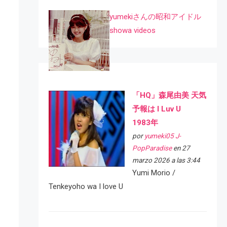
yumekiさんの昭和アイドル
showa videos
「HQ」森尾由美 天気
予報は I Luv U
1983年
por
yumeki05 J-
PopParadise
en 27
marzo 2026 a las 3:44
Yumi Morio /
Tenkeyoho wa I love U