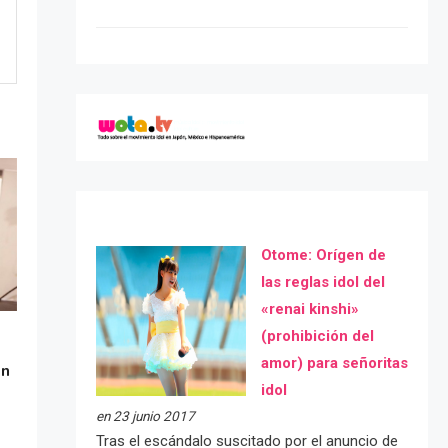
Otome: Orígen de
las reglas idol del
«renai kinshi»
(prohibición del
amor) para señoritas
ón
idol
en 23 junio 2017
Tras el escándalo suscitado por el anuncio de