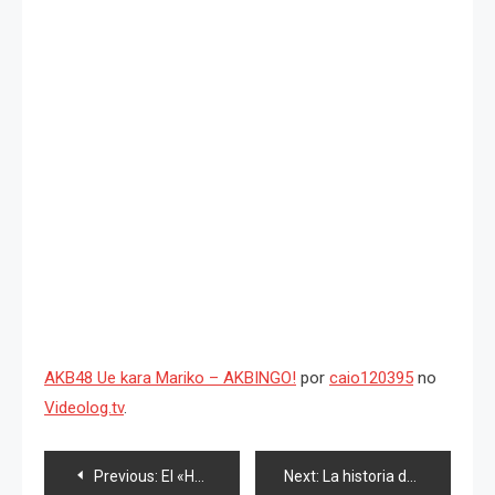
AKB48 Ue kara Mariko – AKBINGO!
por
caio120395
no
Videolog.tv
.
Navegación
Previous:
El «Hello! Project» amaga con abrir un teatro en Akihabara
Next:
La historia de las idols que le cantarán a la galaxia; Bocetos del anime «AKB0048»