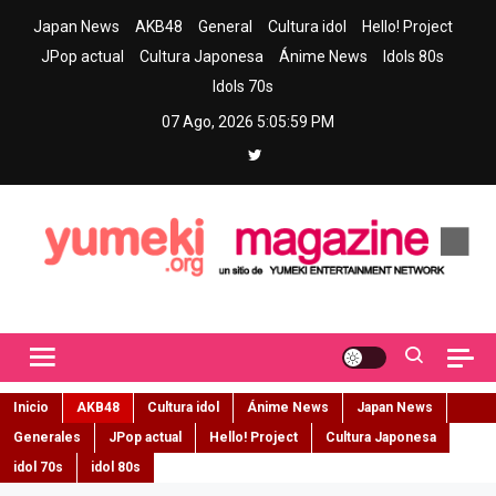
Skip
Japan News
AKB48
General
Cultura idol
Hello! Project
to
JPop actual
Cultura Japonesa
Ánime News
Idols 80s
content
Idols 70s
07 Ago, 2026
5:06:00 PM
Yumeki Magazine
Jpop y musica idol – Tu portal de jpop, movimiento idol y cultura
japonesa en español
Inicio
AKB48
Cultura idol
Ánime News
Japan News
Generales
JPop actual
Hello! Project
Cultura Japonesa
idol 70s
idol 80s