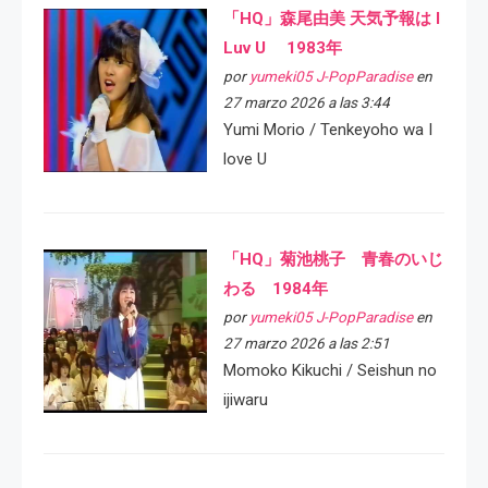
「HQ」森尾由美 天気予報は I
Luv U 1983年
por
yumeki05 J-PopParadise
en
27 marzo 2026 a las 3:44
Yumi Morio / Tenkeyoho wa I
love U
「HQ」菊池桃子 青春のいじ
わる 1984年
por
yumeki05 J-PopParadise
en
27 marzo 2026 a las 2:51
Momoko Kikuchi / Seishun no
ijiwaru