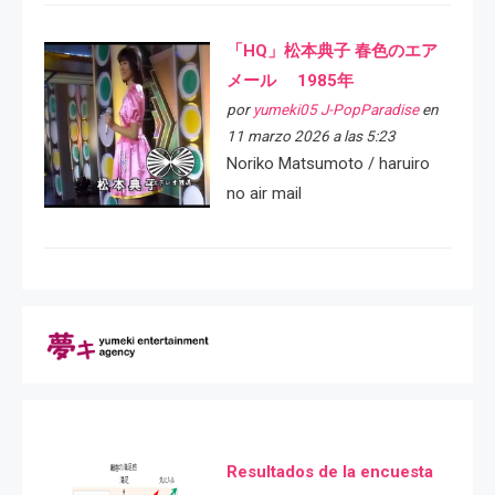
「HQ」松本典子 春色のエア
メール 1985年
por
yumeki05 J-PopParadise
en
11 marzo 2026 a las 5:23
Noriko Matsumoto / haruiro
no air mail
Resultados de la encuesta