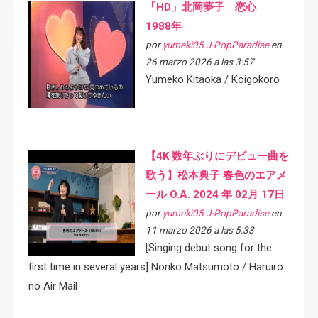
「HD」北岡夢子 恋心
1988年
por
yumeki05 J-PopParadise
en
26 marzo 2026 a las 3:57
Yumeko Kitaoka / Koigokoro
【4K 数年ぶりにデビュー曲を
歌う】松本典子 春色のエアメ
ール O.A. 2024 年 02月 17日
por
yumeki05 J-PopParadise
en
11 marzo 2026 a las 5:33
[Singing debut song for the
first time in several years] Noriko Matsumoto / Haruiro
no Air Mail