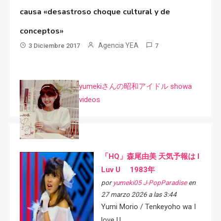
causa «desastroso choque cultural y de
conceptos»
Agencia YEA
3 Diciembre 2017
7
yumekiさんの昭和アイドル showa
videos
「HQ」森尾由美 天気予報は I
Luv U 1983年
por
yumeki05 J-PopParadise
en
27 marzo 2026 a las 3:44
Yumi Morio / Tenkeyoho wa I
love U