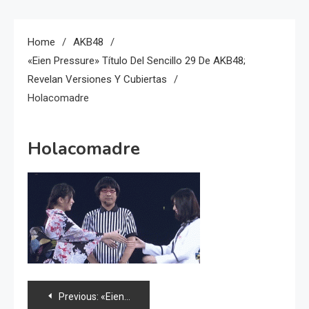
Home
AKB48
«Eien Pressure» Título Del Sencillo 29 De AKB48;
Revelan Versiones Y Cubiertas
Holacomadre
Holacomadre
Navegación
Previous:
«Eien Pressure» título del sencillo 29 de AKB48; revelan versiones y cubiertas