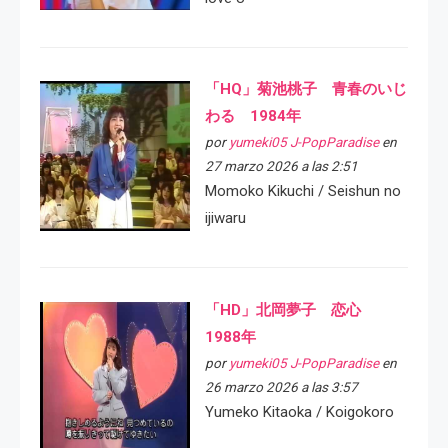
「HQ」菊池桃子 青春のいじ
わる 1984年
por
yumeki05 J-PopParadise
en
27 marzo 2026 a las 2:51
Momoko Kikuchi / Seishun no
ijiwaru
「HD」北岡夢子 恋心
1988年
por
yumeki05 J-PopParadise
en
26 marzo 2026 a las 3:57
Yumeko Kitaoka / Koigokoro