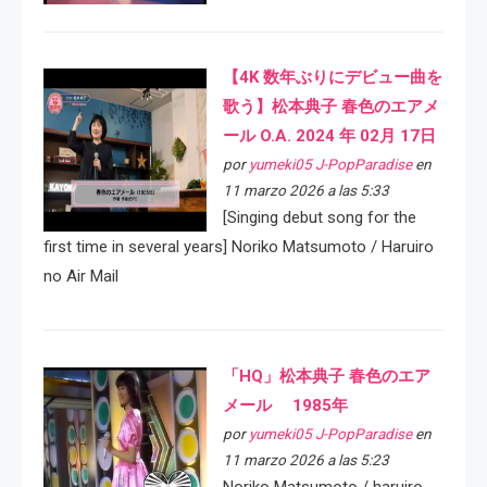
【4K 数年ぶりにデビュー曲を
歌う】松本典子 春色のエアメ
ール O.A. 2024 年 02月 17日
por
yumeki05 J-PopParadise
en
11 marzo 2026 a las 5:33
[Singing debut song for the
first time in several years] Noriko Matsumoto / Haruiro
no Air Mail
「HQ」松本典子 春色のエア
メール 1985年
por
yumeki05 J-PopParadise
en
11 marzo 2026 a las 5:23