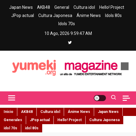
Skip
Japan News
AKB48
General
Cultura idol
Hello! Project
to
JPop actual
Cultura Japonesa
Ánime News
Idols 80s
content
Idols 70s
10 Ago, 2026
9:59:48 AM
Yumeki Magazine
Jpop y musica idol – Tu portal de jpop, movimiento idol y cultura
japonesa en español
Inicio
AKB48
Cultura idol
Ánime News
Japan News
Generales
JPop actual
Hello! Project
Cultura Japonesa
idol 70s
idol 80s