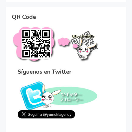
QR Code
Síguenos en Twitter