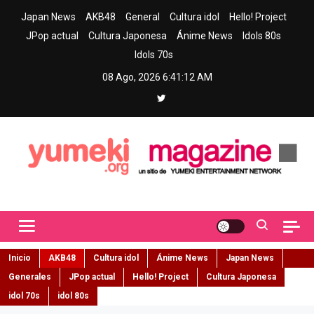
Skip
Japan News
AKB48
General
Cultura idol
Hello! Project
to
JPop actual
Cultura Japonesa
Ánime News
Idols 80s
content
Idols 70s
08 Ago, 2026
6:41:14 AM
Yumeki Magazine
Jpop y musica idol – Tu portal de jpop, movimiento idol y cultura
japonesa en español
Inicio
AKB48
Cultura idol
Ánime News
Japan News
Generales
JPop actual
Hello! Project
Cultura Japonesa
idol 70s
idol 80s