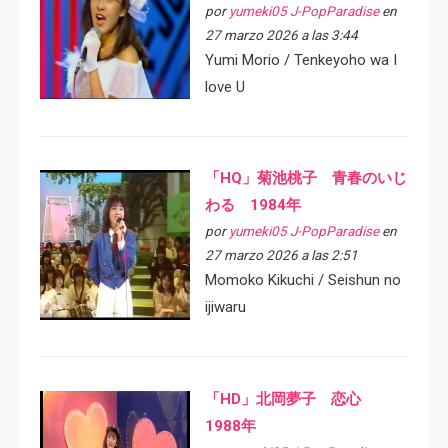
por
yumeki05 J-PopParadise
en
27 marzo 2026 a las 3:44
Yumi Morio / Tenkeyoho wa I
love U
「HQ」菊池桃子 青春のいじ
わる 1984年
por
yumeki05 J-PopParadise
en
27 marzo 2026 a las 2:51
Momoko Kikuchi / Seishun no
ijiwaru
「HD」北岡夢子 恋心
1988年