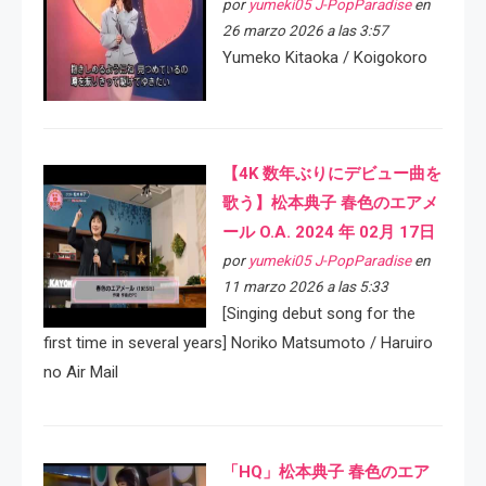
por
yumeki05 J-PopParadise
en
26 marzo 2026 a las 3:57
Yumeko Kitaoka / Koigokoro
【4K 数年ぶりにデビュー曲を
歌う】松本典子 春色のエアメ
ール O.A. 2024 年 02月 17日
por
yumeki05 J-PopParadise
en
11 marzo 2026 a las 5:33
[Singing debut song for the
first time in several years] Noriko Matsumoto / Haruiro
no Air Mail
「HQ」松本典子 春色のエア