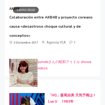
AKB48
4 MINS READ
Colaboración entre AKB48 y proyecto coreano
causa «desastroso choque cultural y de
conceptos»
Agencia YEA
3 Diciembre 2017
7
yumekiさんの昭和アイドル showa
videos
「HQ」森尾由美 天気予報は I
Luv U 1983年