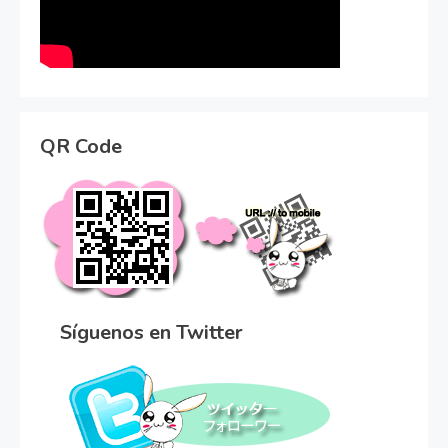
QR Code
Síguenos en Twitter