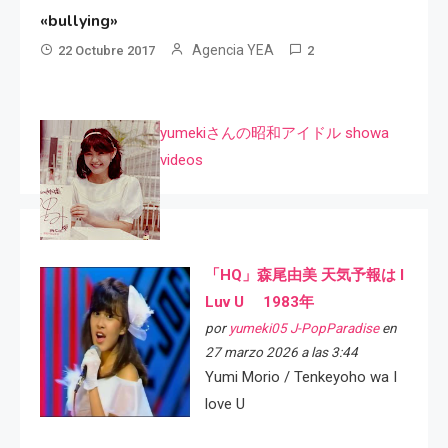
«bullying»
Agencia YEA
22 Octubre 2017
2
yumekiさんの昭和アイドル showa
videos
「HQ」森尾由美 天気予報は I
Luv U 1983年
por
yumeki05 J-PopParadise
en
27 marzo 2026 a las 3:44
Yumi Morio / Tenkeyoho wa I
love U