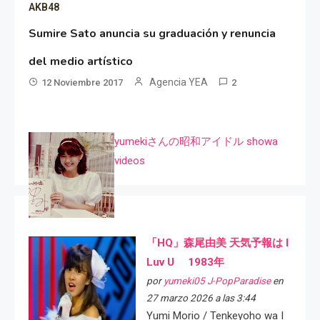
AKB48
Sumire Sato anuncia su graduación y renuncia
del medio artístico
Agencia YEA
12 Noviembre 2017
2
yumekiさんの昭和アイドル showa
videos
「HQ」森尾由美 天気予報は I
Luv U 1983年
por
yumeki05 J-PopParadise
en
27 marzo 2026 a las 3:44
Yumi Morio / Tenkeyoho wa I