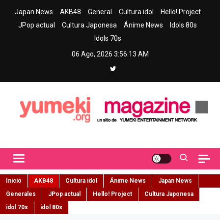
Skip
Japan News
AKB48
General
Cultura idol
Hello! Project
to
JPop actual
Cultura Japonesa
Ánime News
Idols 80s
content
Idols 70s
06 Ago, 2026
3:56:15 AM
Yumeki Magazine
Jpop y musica idol – Tu portal de jpop, movimiento idol y cultura
japonesa en español
Inicio
AKB48
Cultura idol
Ánime News
Japan News
Generales
JPop actual
Hello! Project
Cultura Japonesa
idol 70s
idol 80s