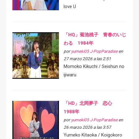
love U
「HQ」菊池桃子 青春のいじ
わる 1984年
por
yumeki05 J-PopParadise
en
27 marzo 2026 a las 2:51
Momoko Kikuchi / Seishun no
ijiwaru
「HD」北岡夢子 恋心
1988年
por
yumeki05 J-PopParadise
en
26 marzo 2026 a las 3:57
Yumeko Kitaoka / Koigokoro