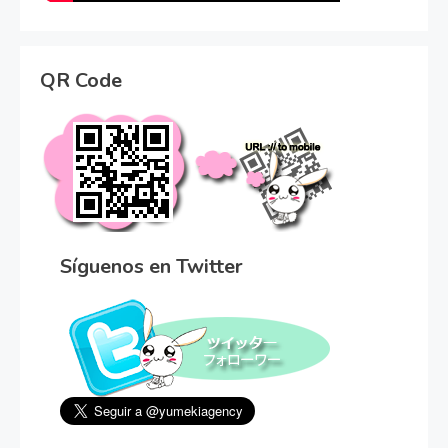
QR Code
Síguenos en Twitter