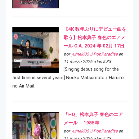
【4K 数年ぶりにデビュー曲を
歌う】松本典子 春色のエアメ
ール O.A. 2024 年 02月 17日
por
yumeki05 J-PopParadise
en
11 marzo 2026 a las 5:33
[Singing debut song for the
first time in several years] Noriko Matsumoto / Haruiro
no Air Mail
「HQ」松本典子 春色のエア
メール 1985年
por
yumeki05 J-PopParadise
en
11 marzo 2026 a las 5:23