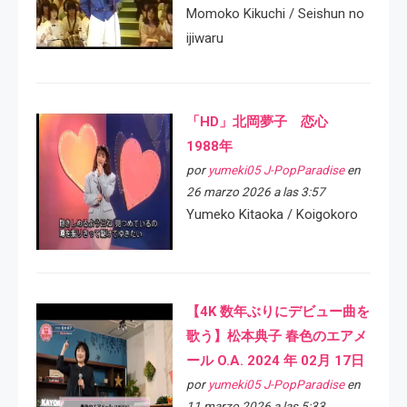
Momoko Kikuchi / Seishun no
ijiwaru
「HD」北岡夢子 恋心
1988年
por
yumeki05 J-PopParadise
en
26 marzo 2026 a las 3:57
Yumeko Kitaoka / Koigokoro
【4K 数年ぶりにデビュー曲を
歌う】松本典子 春色のエアメ
ール O.A. 2024 年 02月 17日
por
yumeki05 J-PopParadise
en
11 marzo 2026 a las 5:33