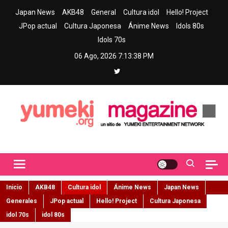
Skip
Japan News
AKB48
General
Cultura idol
Hello! Project
to
JPop actual
Cultura Japonesa
Ánime News
Idols 80s
content
Idols 70s
06 Ago, 2026
7:13:39 PM
Yumeki Magazine
Jpop y musica idol – Tu portal de jpop, movimiento idol y cultura
japonesa en español
Inicio
AKB48
Cultura idol
Ánime News
Japan News
Generales
JPop actual
Hello! Project
Cultura Japonesa
idol 70s
idol 80s