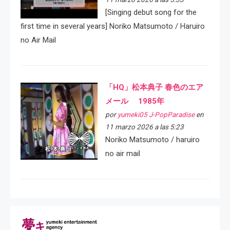
[Singing debut song for the
first time in several years] Noriko Matsumoto / Haruiro
no Air Mail
「HQ」松本典子 春色のエア
メール 1985年
por
yumeki05 J-PopParadise
en
11 marzo 2026 a las 5:23
Noriko Matsumoto / haruiro
no air mail