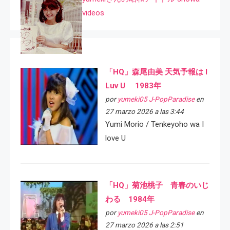
videos
「HQ」森尾由美 天気予報は I
Luv U 1983年
por
yumeki05 J-PopParadise
en
27 marzo 2026 a las 3:44
Yumi Morio / Tenkeyoho wa I
love U
「HQ」菊池桃子 青春のいじ
わる 1984年
por
yumeki05 J-PopParadise
en
27 marzo 2026 a las 2:51