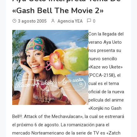
«Gash Bell The Movie 2»
0
3 agosto 2005
Agencia YEA
Con la llegada del
verano Aya Ueto
nos presenta su
nuevo sencillo
«Kaze wo Ukete»
(PCCA-2158), el
cual es el tema
oficial de la nueva
película del anime
«Konjiki no Gash
Bell!!: Attack of the Mechavulacan», la cual se estrenará
el próximo 6 de agosto. La romanización para el
mercado Norteamericano de la serie de TV es «Zatch