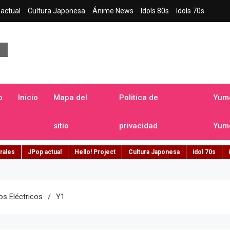
actual
Cultura Japonesa
Ánime News
Idols 80s
Idols 70s
a japonesa en español
o
Inicio
Mapa del
Politica de
Yume
sitio
privacidad
Yume
rales
JPop actual
Hello! Project
Cultura Japonesa
idol 70s
s Eléctricos
Y1