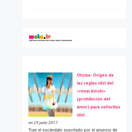
Otome: Orígen de
las reglas idol del
«renai kinshi»
(prohibición del
amor) para señoritas
idol
en 23 junio 2017
Tras el escándalo suscitado por el anuncio de