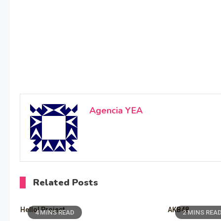
Agencia YEA
Related Posts
Hello! Project
AKB48
4 MINS READ
2 MINS REA