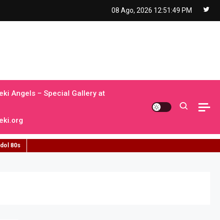
08 Ago, 2026
12:51:50 PM
ki Angels – Special Gallery at
ki.org
idol 80s