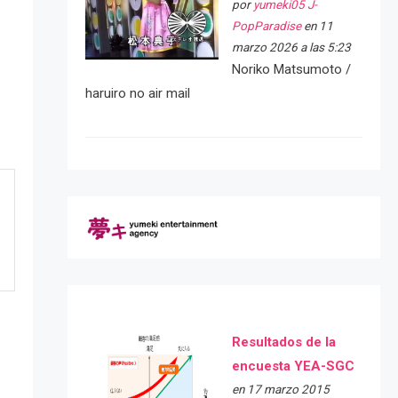
por
yumeki05 J-
PopParadise
en 11
marzo 2026 a las 5:23
Noriko Matsumoto /
haruiro no air mail
Resultados de la
encuesta YEA-SGC
en 17 marzo 2015