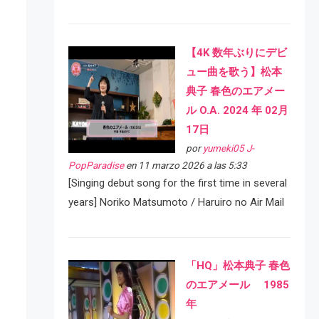
【4K 数年ぶりにデビ
ュー曲を歌う】松本
典子 春色のエアメー
ル O.A. 2024 年 02月
17日
por
yumeki05 J-
PopParadise
en 11 marzo 2026 a las 5:33
[Singing debut song for the first time in several
years] Noriko Matsumoto / Haruiro no Air Mail
「HQ」松本典子 春色
のエアメール 1985
年