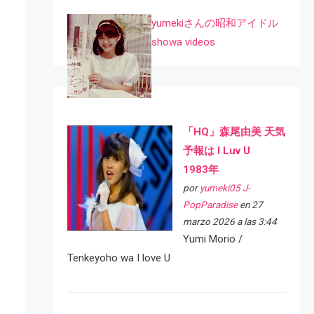
yumekiさんの昭和アイドル
showa videos
「HQ」森尾由美 天気
予報は I Luv U
1983年
por
yumeki05 J-
PopParadise
en 27
marzo 2026 a las 3:44
Yumi Morio /
Tenkeyoho wa I love U