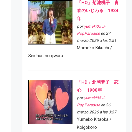
「HQ」菊池桃子 青
春のいじわる 1984
年
por
yumeki05 J-
PopParadise
en 27
marzo 2026 a las 2:51
Momoko Kikuchi /
Seishun no ijiwaru
「HD」北岡夢子 恋
心 1988年
por
yumeki05 J-
PopParadise
en 26
marzo 2026 a las 3:57
Yumeko Kitaoka /
Koigokoro