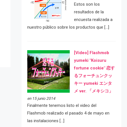
Estos son los
resultados de la
encuesta realizada a
e
nuestro público sobre los productos que […]
[Video] Flashmob
yumeki "Koisuru
fortune cookie" 恋す
るフォーチュンクッ
キー yumeki エンタ
メ ver. 「メキシコ」
en 15 junio 2014
Finalmente tenemos listo el video del
Flashmob realizado el pasado 4 de mayo en
las instalaciones […]