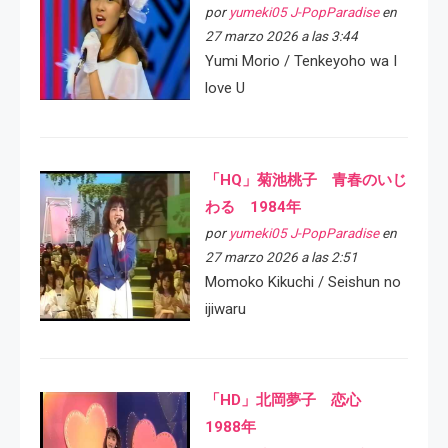
por
yumeki05 J-PopParadise
en
27 marzo 2026 a las 3:44
Yumi Morio / Tenkeyoho wa I
love U
「HQ」菊池桃子 青春のいじ
わる 1984年
por
yumeki05 J-PopParadise
en
27 marzo 2026 a las 2:51
Momoko Kikuchi / Seishun no
ijiwaru
「HD」北岡夢子 恋心
1988年