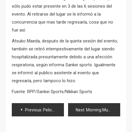
sólo pudo estar presente en 3 de las 6 sesiones del
evento. Al retirarse del lugar se le informó a la
concurrencia que mas tarde regresaría, cosa que no
fue así.
Atsuko Maeda, después de la quinta sesión del evento,
también se retiró intempestivamente del lugar siendo
hospitalizada presuntamente debido a una afección
respiratoria, según informa Sankei sports. Igualmente
se informó al publico asistente al evento que
regresaría, pero tampoco lo hizo.
Fuente: RPP/Sankei Sports/Nikkan Sports
Navegación
Previous:
Pelicula de «Super Sentai» con 199 héroes
Next:
Morning Musume envía mensaje a México (Updated)
de