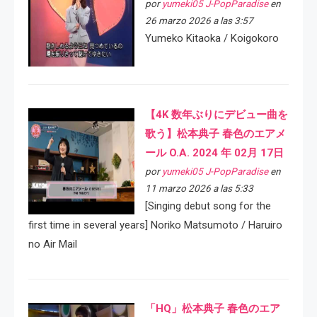
por
yumeki05 J-PopParadise
en
26 marzo 2026 a las 3:57
Yumeko Kitaoka / Koigokoro
【4K 数年ぶりにデビュー曲を
歌う】松本典子 春色のエアメ
ール O.A. 2024 年 02月 17日
por
yumeki05 J-PopParadise
en
11 marzo 2026 a las 5:33
[Singing debut song for the
first time in several years] Noriko Matsumoto / Haruiro
no Air Mail
「HQ」松本典子 春色のエア