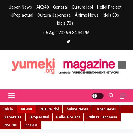
Skip
Japan News
AKB48
General
Cultura idol
Hello! Project
to
JPop actual
Cultura Japonesa
Ánime News
Idols 80s
content
Idols 70s
06 Ago, 2026
9:34:35 PM
Yumeki Magazine
Jpop y musica idol – Tu portal de jpop, movimiento idol y cultura
japonesa en español
Inicio
AKB48
Cultura idol
Ánime News
Japan News
Generales
JPop actual
Hello! Project
Cultura Japonesa
idol 70s
idol 80s