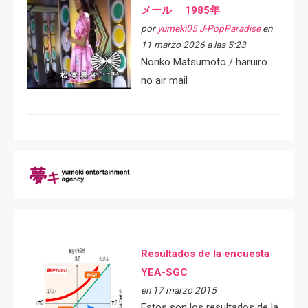
メール 1985年
por
yumeki05 J-PopParadise
en
11 marzo 2026 a las 5:23
Noriko Matsumoto / haruiro
no air mail
Resultados de la encuesta
YEA-SGC
en 17 marzo 2015
Estos son los resultados de la