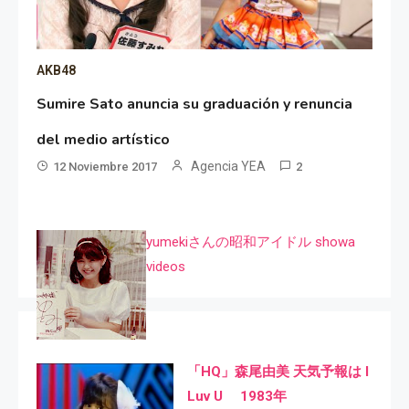
AKB48
Sumire Sato anuncia su graduación y renuncia
del medio artístico
Agencia YEA
12 Noviembre 2017
2
yumekiさんの昭和アイドル showa
videos
「HQ」森尾由美 天気予報は I
Luv U 1983年