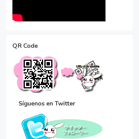
QR Code
Síguenos en Twitter