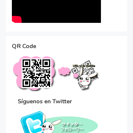
QR Code
Síguenos en Twitter