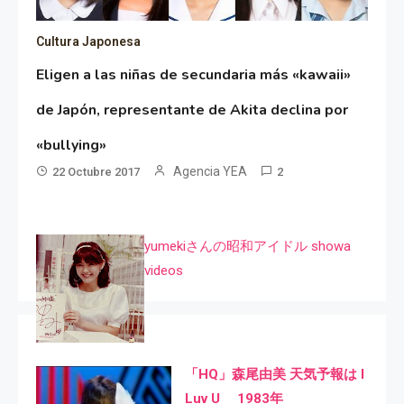
Cultura Japonesa
Eligen a las niñas de secundaria más «kawaii»
de Japón, representante de Akita declina por
«bullying»
Agencia YEA
22 Octubre 2017
2
yumekiさんの昭和アイドル showa
videos
「HQ」森尾由美 天気予報は I
Luv U 1983年