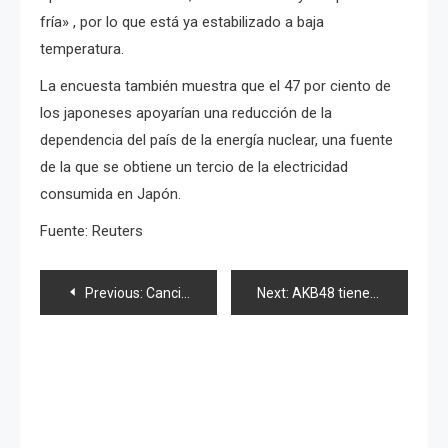
fría» , por lo que está ya estabilizado a baja
temperatura.
La encuesta también muestra que el 47 por ciento de
los japoneses apoyarían una reducción de la
dependencia del país de la energía nuclear, una fuente
de la que se obtiene un tercio de la electricidad
consumida en Japón.
Fuente: Reuters
Navegación
Previous:
Canción de caridad para víctimas del tsunami
Next:
AKB48 tiene su primera presentación regular en Singapur
de
entradas