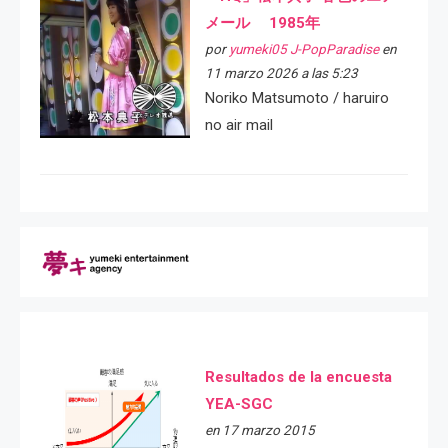
メール 1985年
por
yumeki05 J-PopParadise
en
11 marzo 2026 a las 5:23
Noriko Matsumoto / haruiro
no air mail
Resultados de la encuesta
YEA-SGC
en 17 marzo 2015