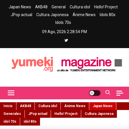
Skip
Japan News
AKB48
General
Cultura idol
Hello! Project
to
JPop actual
Cultura Japonesa
Ánime News
Idols 80s
content
Idols 70s
09 Ago, 2026
2:28:55 PM
Yumeki Magazine
Jpop y musica idol – Tu portal de jpop, movimiento idol y cultura
japonesa en español
Inicio
AKB48
Cultura idol
Ánime News
Japan News
Generales
JPop actual
Hello! Project
Cultura Japonesa
idol 70s
idol 80s