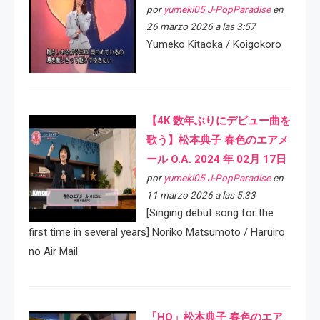
por
yumeki05 J-PopParadise
en
26 marzo 2026 a las 3:57
Yumeko Kitaoka / Koigokoro
【4K 数年ぶりにデビュー曲を
歌う】松本典子 春色のエアメ
ール O.A. 2024 年 02月 17日
por
yumeki05 J-PopParadise
en
11 marzo 2026 a las 5:33
[Singing debut song for the
first time in several years] Noriko Matsumoto / Haruiro
no Air Mail
「HQ」松本典子 春色のエア