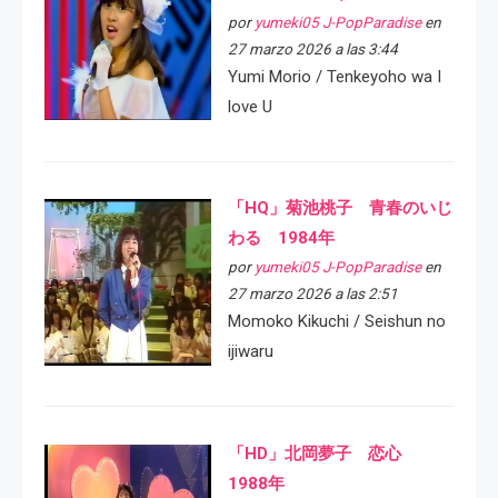
por
yumeki05 J-PopParadise
en
27 marzo 2026 a las 3:44
Yumi Morio / Tenkeyoho wa I
love U
「HQ」菊池桃子 青春のいじ
わる 1984年
por
yumeki05 J-PopParadise
en
27 marzo 2026 a las 2:51
Momoko Kikuchi / Seishun no
ijiwaru
「HD」北岡夢子 恋心
1988年