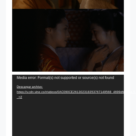
Reproductor
Media error: Format(s) not supported or source(s) not found
de
Descargar archivo:
https://v.cdn.vine.co/r/videos/0AC090CE261302318353767149568_4699dfd9bba
vídeo
_=2