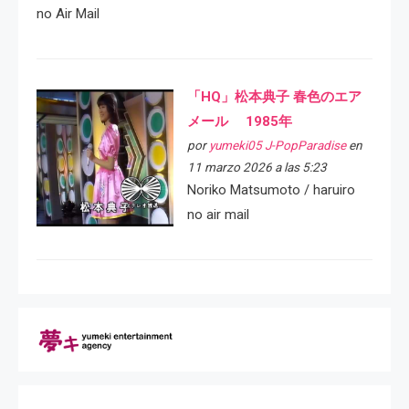
no Air Mail
「HQ」松本典子 春色のエア
メール 1985年
por
yumeki05 J-PopParadise
en
11 marzo 2026 a las 5:23
Noriko Matsumoto / haruiro
no air mail