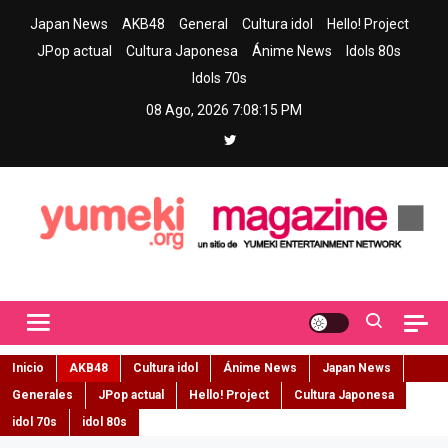
Skip
Japan News
AKB48
General
Cultura idol
Hello! Project
to
JPop actual
Cultura Japonesa
Ánime News
Idols 80s
content
Idols 70s
08 Ago, 2026
7:08:17 PM
Yumeki Magazine
Jpop y musica idol – Tu portal de jpop, movimiento idol y cultura
japonesa en español
Inicio
AKB48
Cultura idol
Ánime News
Japan News
Generales
JPop actual
Hello! Project
Cultura Japonesa
idol 70s
idol 80s