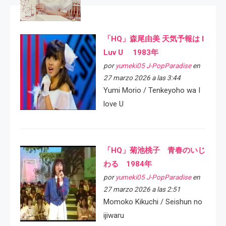
「HQ」森尾由美 天気予報は I
Luv U 1983年
por
yumeki05 J-PopParadise
en
27 marzo 2026 a las 3:44
Yumi Morio / Tenkeyoho wa I
love U
「HQ」菊池桃子 青春のいじ
わる 1984年
por
yumeki05 J-PopParadise
en
27 marzo 2026 a las 2:51
Momoko Kikuchi / Seishun no
ijiwaru