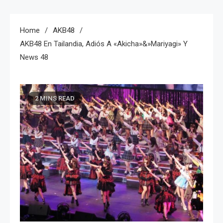
Home
AKB48
AKB48 En Tailandia, Adiós A «Akicha»&»Mariyagi» Y
News 48
2 MINS READ