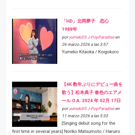
「HD」北岡夢子 恋心
1988年
por
yumeki05 J-PopParadise
en
26 marzo 2026 a las 3:57
Yumeko Kitaoka / Koigokoro
【4K 数年ぶりにデビュー曲を
歌う】松本典子 春色のエアメ
ール O.A. 2024 年 02月 17日
por
yumeki05 J-PopParadise
en
11 marzo 2026 a las 5:33
[Singing debut song for the
first time in several years] Noriko Matsumoto / Haruiro