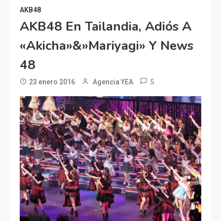
AKB48
AKB48 En Tailandia, Adiós A
«Akicha»&»Mariyagi» Y News
48
5
23 enero 2016
Agencia YEA