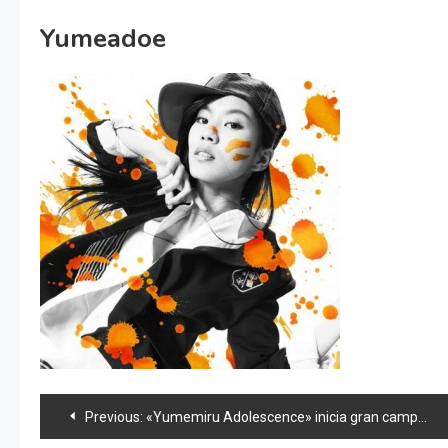
Yumeadoe
Navegación
Previous:
«Yumemiru Adolescence» inicia gran campaña a nivel nacional