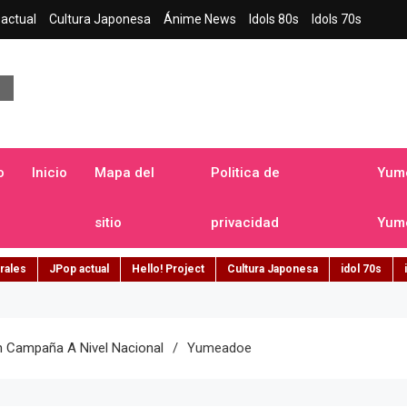
actual
Cultura Japonesa
Ánime News
Idols 80s
Idols 70s
a japonesa en español
o
Inicio
Mapa del
Politica de
Yume
sitio
privacidad
Yume
rales
JPop actual
Hello! Project
Cultura Japonesa
idol 70s
n Campaña A Nivel Nacional
Yumeadoe