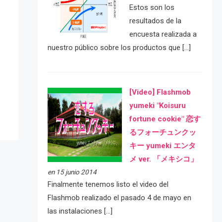
Estos son los
resultados de la
encuesta realizada a
nuestro público sobre los productos que […]
e
[Video] Flashmob
yumeki "Koisuru
fortune cookie" 恋す
るフォーチュンクッ
キー yumeki エンタ
メ ver. 「メキシコ」
en 15 junio 2014
Finalmente tenemos listo el video del
Flashmob realizado el pasado 4 de mayo en
las instalaciones […]