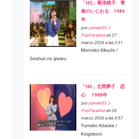
「HQ」菊池桃子 青
春のいじわる 1984
年
por
yumeki05 J-
PopParadise
en 27
marzo 2026 a las 2:51
Momoko Kikuchi /
Seishun no ijiwaru
「HD」北岡夢子 恋
心 1988年
por
yumeki05 J-
PopParadise
en 26
marzo 2026 a las 3:57
Yumeko Kitaoka /
Koigokoro