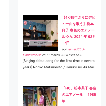
【4K 数年ぶりにデビ
ュー曲を歌う】松本
典子 春色のエアメー
ル O.A. 2024 年 02月
17日
por
yumeki05 J-
PopParadise
en 11 marzo 2026 a las 5:33
[Singing debut song for the first time in several
years] Noriko Matsumoto / Haruiro no Air Mail
「HQ」松本典子 春色
のエアメール 1985
年