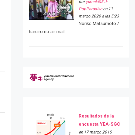
por
yumeki05 J-
PopParadise
en 11
marzo 2026 a las 5:23
Noriko Matsumoto /
haruiro no air mail
Resultados de la
encuesta YEA-SGC
en 17 marzo 2015