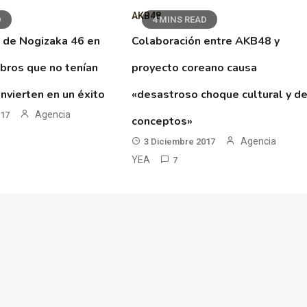
AKB48
D
4 MINS READ
 de Nogizaka 46 en
Colaboración entre AKB48 y
ibros que no tenían
proyecto coreano causa
nvierten en un éxito
«desastroso choque cultural y d
Agencia
017
conceptos»
Agencia
3 Diciembre 2017
YEA
7