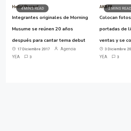
Hello! Project
AKB48
4 MINS READ
2 MINS REA
Integrantes originales de Morning
Colocan fotos
Musume se reúnen 20 años
portadas de l
después para cantar tema debut
ventas y se co
Agencia
17 Diciembre 2017
3 Diciembre 2
YEA
YEA
3
3