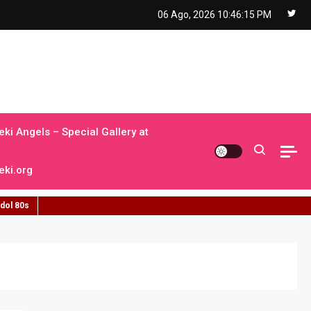
06 Ago, 2026
10:46:16 PM
ki Angels – Special Gallery at
ki.org
idol 80s