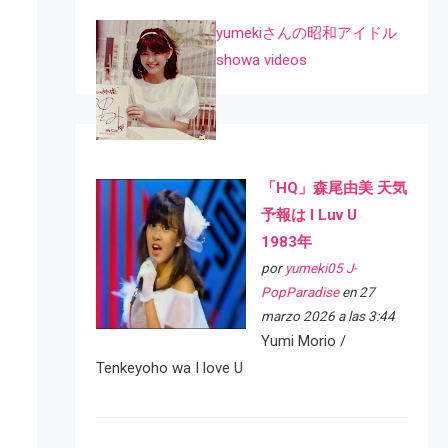
yumekiさんの昭和アイドル
showa videos
「HQ」森尾由美 天気
予報は I Luv U
1983年
por
yumeki05 J-
PopParadise
en 27
marzo 2026 a las 3:44
Yumi Morio /
Tenkeyoho wa I love U