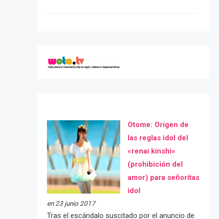
Otome: Orígen de
las reglas idol del
«renai kinshi»
(prohibición del
amor) para señoritas
idol
en 23 junio 2017
Tras el escándalo suscitado por el anuncio de