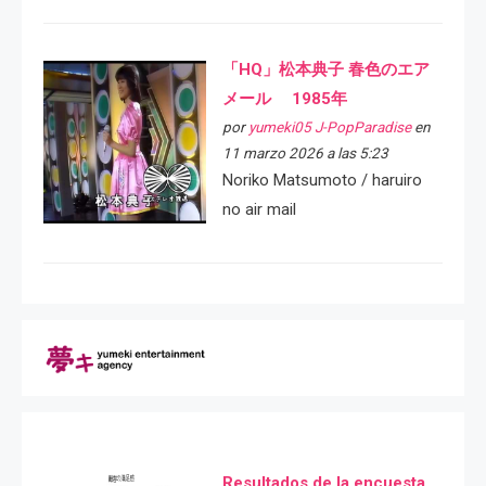
「HQ」松本典子 春色のエア
メール 1985年
por
yumeki05 J-PopParadise
en
11 marzo 2026 a las 5:23
Noriko Matsumoto / haruiro
no air mail
Resultados de la encuesta