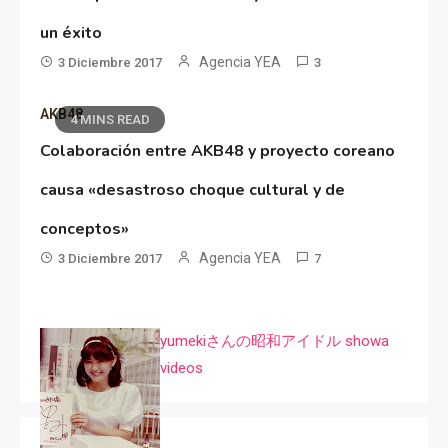
un éxito
Agencia YEA
3 Diciembre 2017
3
AKB48
4 MINS READ
Colaboración entre AKB48 y proyecto coreano
causa «desastroso choque cultural y de
conceptos»
Agencia YEA
3 Diciembre 2017
7
yumekiさんの昭和アイドル showa
videos