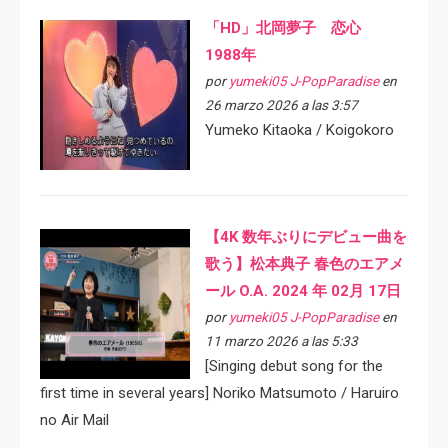
「HD」北岡夢子 恋心
1988年
por
yumeki05 J-PopParadise
en
26 marzo 2026 a las 3:57
Yumeko Kitaoka / Koigokoro
【4K 数年ぶりにデビュー曲を
歌う】松本典子 春色のエアメ
ール O.A. 2024 年 02月 17日
por
yumeki05 J-PopParadise
en
11 marzo 2026 a las 5:33
[Singing debut song for the
first time in several years] Noriko Matsumoto / Haruiro
no Air Mail