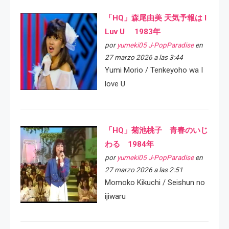
「HQ」森尾由美 天気予報は I
Luv U 1983年
por
yumeki05 J-PopParadise
en
27 marzo 2026 a las 3:44
Yumi Morio / Tenkeyoho wa I
love U
「HQ」菊池桃子 青春のいじ
わる 1984年
por
yumeki05 J-PopParadise
en
27 marzo 2026 a las 2:51
Momoko Kikuchi / Seishun no
ijiwaru