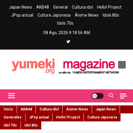
Skip
Japan News
AKB48
General
Cultura idol
Hello! Project
to
JPop actual
Cultura Japonesa
Ánime News
Idols 80s
content
Idols 70s
08 Ago, 2026
9:18:57 AM
Yumeki Magazine
Jpop y musica idol – Tu portal de jpop, movimiento idol y cultura
japonesa en español
Inicio
AKB48
Cultura idol
Ánime News
Japan News
Generales
JPop actual
Hello! Project
Cultura Japonesa
idol 70s
idol 80s