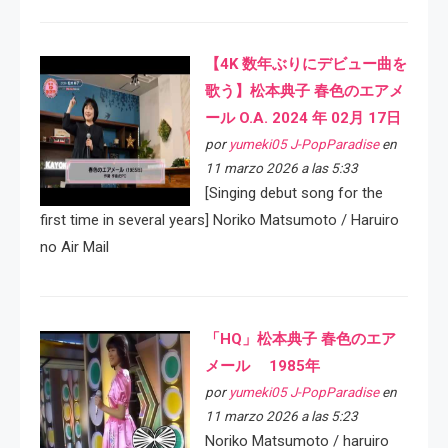
【4K 数年ぶりにデビュー曲を
歌う】松本典子 春色のエアメ
ール O.A. 2024 年 02月 17日
por
yumeki05 J-PopParadise
en
11 marzo 2026 a las 5:33
[Singing debut song for the
first time in several years] Noriko Matsumoto / Haruiro
no Air Mail
「HQ」松本典子 春色のエア
メール 1985年
por
yumeki05 J-PopParadise
en
11 marzo 2026 a las 5:23
Noriko Matsumoto / haruiro