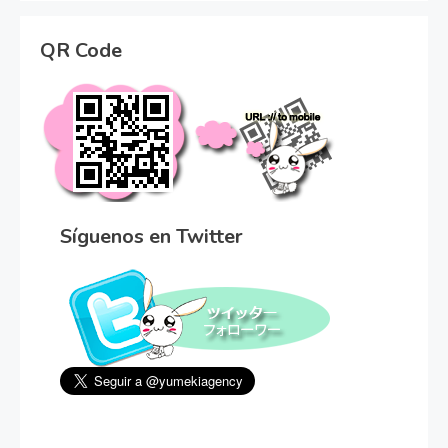
QR Code
Síguenos en Twitter