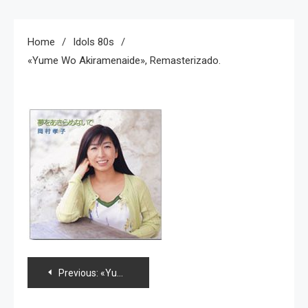
Home
Idols 80s
«Yume Wo Akiramenaide», Remasterizado.
Navegación
Previous:
«Yume wo Akiramenaide», remasterizado.
de