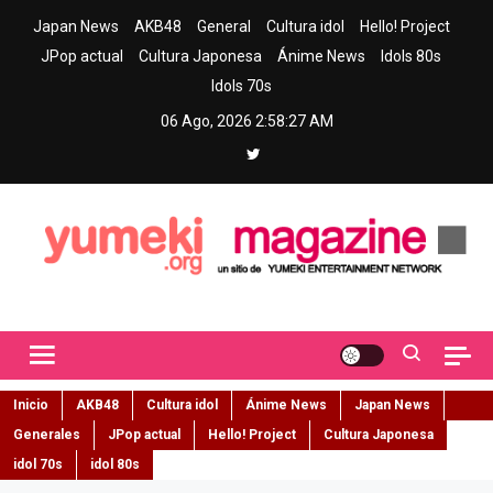
Skip
Japan News
AKB48
General
Cultura idol
Hello! Project
to
JPop actual
Cultura Japonesa
Ánime News
Idols 80s
content
Idols 70s
06 Ago, 2026
2:58:28 AM
Yumeki Magazine
Jpop y musica idol – Tu portal de jpop, movimiento idol y cultura
japonesa en español
Inicio
AKB48
Cultura idol
Ánime News
Japan News
Generales
JPop actual
Hello! Project
Cultura Japonesa
idol 70s
idol 80s