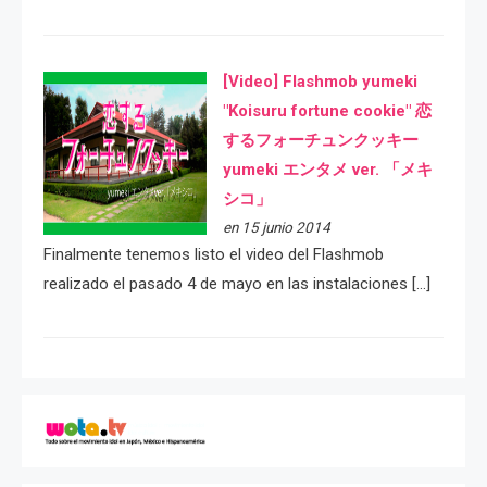
[Video] Flashmob yumeki
"Koisuru fortune cookie" 恋
するフォーチュンクッキー
yumeki エンタメ ver. 「メキ
シコ」
en 15 junio 2014
Finalmente tenemos listo el video del Flashmob
realizado el pasado 4 de mayo en las instalaciones […]