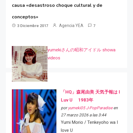
causa «desastroso choque cultural y de
conceptos»
Agencia YEA
3 Diciembre 2017
7
yumekiさんの昭和アイドル showa
videos
「HQ」森尾由美 天気予報は I
Luv U 1983年
por
yumeki05 J-PopParadise
en
27 marzo 2026 a las 3:44
Yumi Morio / Tenkeyoho wa I
love U