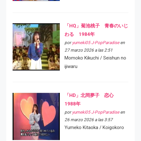
「HQ」菊池桃子 青春のいじ
わる 1984年
por
yumeki05 J-PopParadise
en
27 marzo 2026 a las 2:51
Momoko Kikuchi / Seishun no
ijiwaru
「HD」北岡夢子 恋心
1988年
por
yumeki05 J-PopParadise
en
26 marzo 2026 a las 3:57
Yumeko Kitaoka / Koigokoro