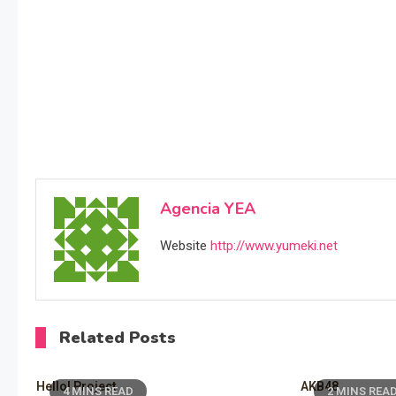
Agencia YEA
Website
http://www.yumeki.net
Related Posts
Hello! Project
AKB48
4 MINS READ
2 MINS REA