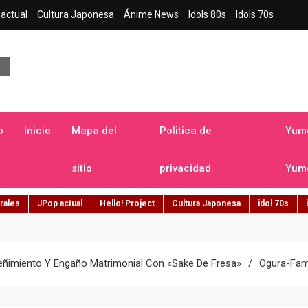
actual
Cultura Japonesa
Ánime News
Idols 80s
Idols 70s
a japonesa en español
o
Inicio
Mapa del
Politica de
Yume
sitio
privacidad
Yume
rales
JPop actual
Hello! Project
Cultura Japonesa
idol 70s
eñimiento Y Engaño Matrimonial Con «sake De Fresa»
Ogura-Fam