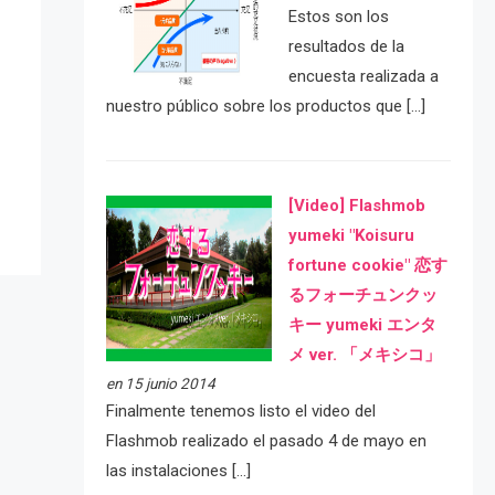
Estos son los
resultados de la
encuesta realizada a
nuestro público sobre los productos que […]
e
[Video] Flashmob
yumeki "Koisuru
fortune cookie" 恋す
るフォーチュンクッ
キー yumeki エンタ
メ ver. 「メキシコ」
en 15 junio 2014
Finalmente tenemos listo el video del
Flashmob realizado el pasado 4 de mayo en
las instalaciones […]