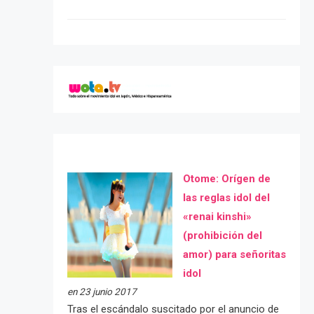
Otome: Orígen de
las reglas idol del
«renai kinshi»
(prohibición del
amor) para señoritas
idol
en 23 junio 2017
Tras el escándalo suscitado por el anuncio de