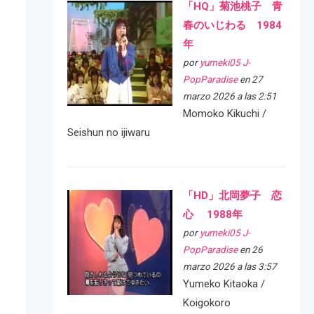
「HQ」菊池桃子 青
春のいじわる 1984
年
por
yumeki05 J-
PopParadise
en 27
marzo 2026 a las 2:51
Momoko Kikuchi /
Seishun no ijiwaru
「HD」北岡夢子 恋
心 1988年
por
yumeki05 J-
PopParadise
en 26
marzo 2026 a las 3:57
Yumeko Kitaoka /
Koigokoro