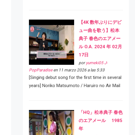
【4K 数年ぶりにデビ
ュー曲を歌う】松本
典子 春色のエアメー
ル O.A. 2024 年 02月
17日
por
yumeki05 J-
PopParadise
en 11 marzo 2026 a las 5:33
[Singing debut song for the first time in several
years] Noriko Matsumoto / Haruiro no Air Mail
「HQ」松本典子 春色
のエアメール 1985
年