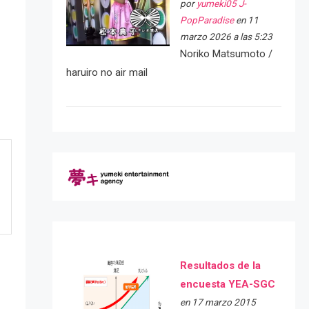
por
yumeki05 J-
PopParadise
en 11
marzo 2026 a las 5:23
Noriko Matsumoto /
haruiro no air mail
Resultados de la
encuesta YEA-SGC
en 17 marzo 2015