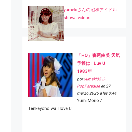
yumekiさんの昭和アイドル
showa videos
「HQ」森尾由美 天気
予報は I Luv U
1983年
por
yumeki05 J-
PopParadise
en 27
marzo 2026 a las 3:44
Yumi Morio /
Tenkeyoho wa I love U