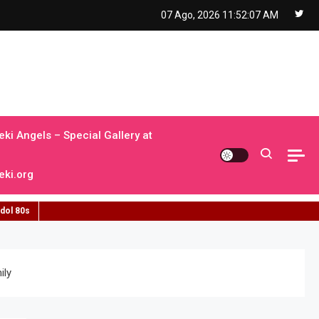
07 Ago, 2026
11:52:08 AM
ki Angels – Special Gallery at
ki.org
idol 80s
ily