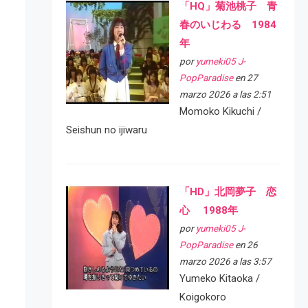
「HQ」菊池桃子 青
春のいじわる 1984
年
por
yumeki05 J-
PopParadise
en 27
marzo 2026 a las 2:51
Momoko Kikuchi /
Seishun no ijiwaru
「HD」北岡夢子 恋
心 1988年
por
yumeki05 J-
PopParadise
en 26
marzo 2026 a las 3:57
Yumeko Kitaoka /
Koigokoro