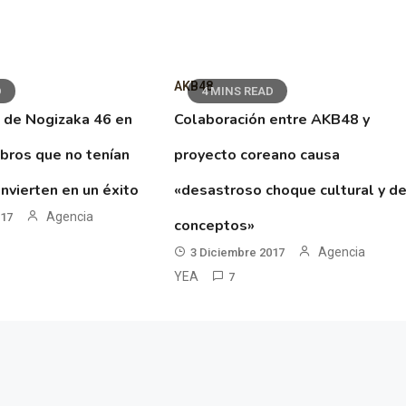
AKB48
D
4 MINS READ
 de Nogizaka 46 en
Colaboración entre AKB48 y
ibros que no tenían
proyecto coreano causa
nvierten en un éxito
«desastroso choque cultural y d
Agencia
017
conceptos»
Agencia
3 Diciembre 2017
YEA
7