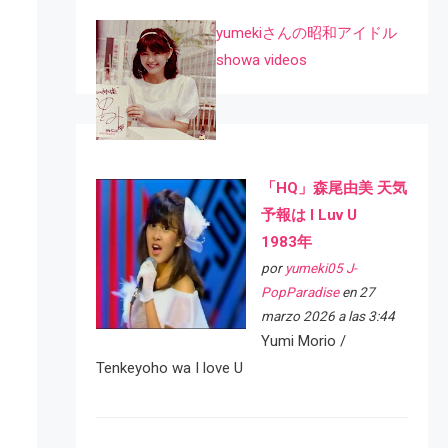
yumekiさんの昭和アイドル
showa videos
「HQ」森尾由美 天気
予報は I Luv U
1983年
por
yumeki05 J-
PopParadise
en 27
marzo 2026 a las 3:44
Yumi Morio /
Tenkeyoho wa I love U