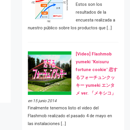
Estos son los
resultados de la
encuesta realizada a
nuestro público sobre los productos que […]
[Video] Flashmob
e
yumeki "Koisuru
fortune cookie" 恋す
るフォーチュンクッ
キー yumeki エンタ
メ ver. 「メキシコ」
en 15 junio 2014
Finalmente tenemos listo el video del
Flashmob realizado el pasado 4 de mayo en
las instalaciones […]