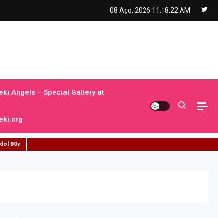
08 Ago, 2026
11:18:23 AM
ki Angels – Special Gallery at
ki.org
idol 80s