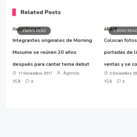
Related Posts
Hello! Project
AKB48
4 MINS READ
2 MINS REA
Integrantes originales de Morning
Colocan fotos
Musume se reúnen 20 años
portadas de l
después para cantar tema debut
ventas y se co
Agencia
17 Diciembre 2017
3 Diciembre 2
YEA
YEA
3
3