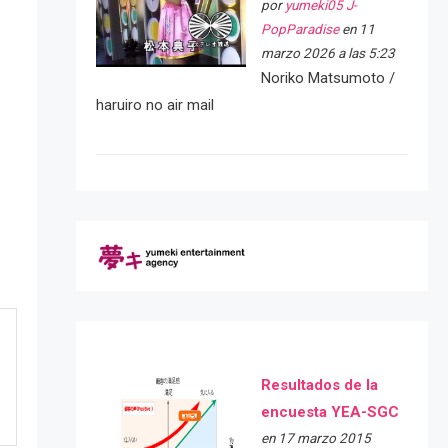
por
yumeki05 J-
PopParadise
en 11
marzo 2026 a las 5:23
Noriko Matsumoto /
haruiro no air mail
Resultados de la
encuesta YEA-SGC
en 17 marzo 2015