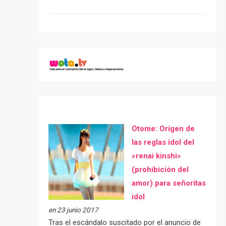
Otome: Orígen de
las reglas idol del
«renai kinshi»
(prohibición del
amor) para señoritas
idol
en 23 junio 2017
Tras el escándalo suscitado por el anuncio de