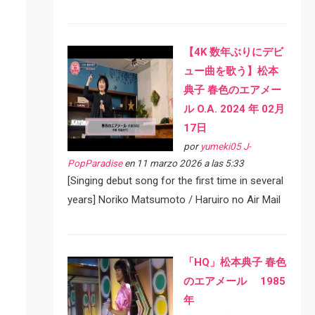
【4K 数年ぶりにデビ
ュー曲を歌う】松本
典子 春色のエアメー
ル O.A. 2024 年 02月
17日
por
yumeki05 J-
PopParadise
en 11 marzo 2026 a las 5:33
[Singing debut song for the first time in several
years] Noriko Matsumoto / Haruiro no Air Mail
「HQ」松本典子 春色
のエアメール 1985
年