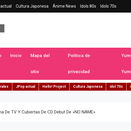
actual
Cultura Japonesa
Ánime News
Idols 80s
Idols 70s
a japonesa en español
o
Inicio
Mapa del
Politica de
Yume
sitio
privacidad
Yume
rales
JPop actual
Hello! Project
Cultura Japonesa
idol 70s
ama De TV Y Cubiertas De CD Debut De «NO NAME»