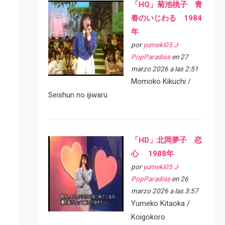
「HQ」菊池桃子 青
春のいじわる 1984
年
por
yumeki05 J-
PopParadise
en 27
marzo 2026 a las 2:51
Momoko Kikuchi /
Seishun no ijiwaru
「HD」北岡夢子 恋
心 1988年
por
yumeki05 J-
PopParadise
en 26
marzo 2026 a las 3:57
Yumeko Kitaoka /
Koigokoro