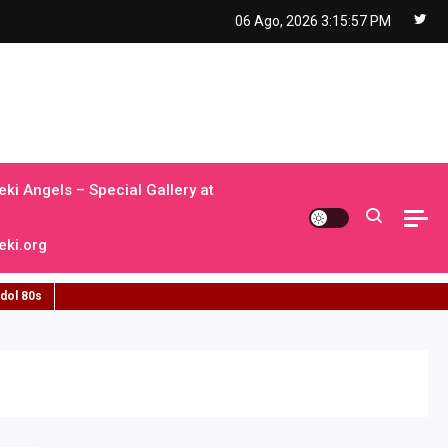
06 Ago, 2026
3:15:58 PM
ki Angels – Special Gallery at
ki.org
idol 80s