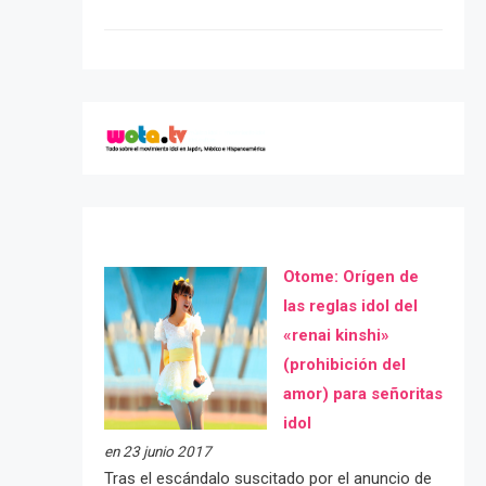
Otome: Orígen de
las reglas idol del
«renai kinshi»
(prohibición del
amor) para señoritas
idol
en 23 junio 2017
Tras el escándalo suscitado por el anuncio de