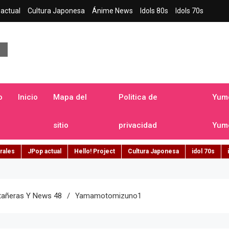
actual
Cultura Japonesa
Ánime News
Idols 80s
Idols 70s
a japonesa en español
o
Inicio
Mapa del
Politica de
Yume
sitio
privacidad
Yume
rales
JPop actual
Hello! Project
Cultura Japonesa
idol 70s
tañeras Y News 48
Yamamotomizuno1