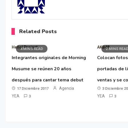
Related Posts
Hello! Project
AKB48
4 MINS READ
2 MINS REA
Integrantes originales de Morning
Colocan fotos
Musume se reúnen 20 años
portadas de l
después para cantar tema debut
ventas y se co
Agencia
17 Diciembre 2017
3 Diciembre 2
YEA
YEA
3
3