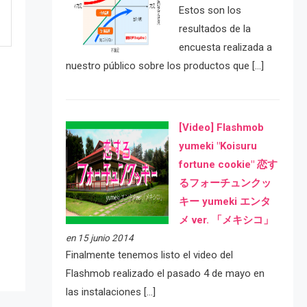
Estos son los
resultados de la
encuesta realizada a
nuestro público sobre los productos que […]
[Video] Flashmob
yumeki "Koisuru
fortune cookie" 恋す
るフォーチュンクッ
e
キー yumeki エンタ
メ ver. 「メキシコ」
en 15 junio 2014
Finalmente tenemos listo el video del
Flashmob realizado el pasado 4 de mayo en
las instalaciones […]