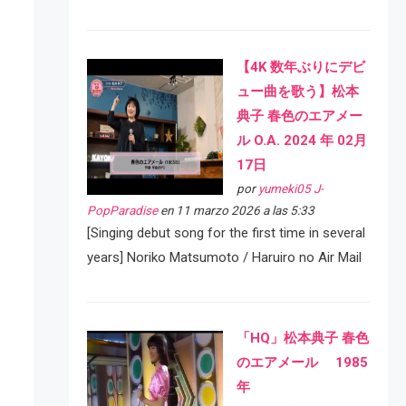
【4K 数年ぶりにデビ
ュー曲を歌う】松本
典子 春色のエアメー
ル O.A. 2024 年 02月
17日
por
yumeki05 J-
PopParadise
en 11 marzo 2026 a las 5:33
[Singing debut song for the first time in several
years] Noriko Matsumoto / Haruiro no Air Mail
「HQ」松本典子 春色
のエアメール 1985
年