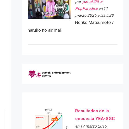
por
yumeki05 J-
PopParadise
en 11
marzo 2026 a las 5:23
Noriko Matsumoto /
haruiro no air mail
Resultados de la
encuesta YEA-SGC
en 17 marzo 2015