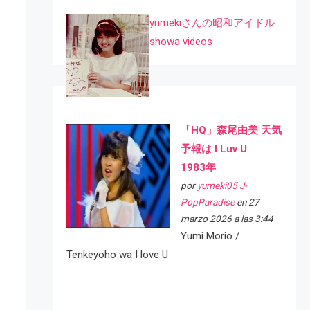
yumekiさんの昭和アイドル
showa videos
「HQ」森尾由美 天気
予報は I Luv U
1983年
por
yumeki05 J-
PopParadise
en 27
marzo 2026 a las 3:44
Yumi Morio /
Tenkeyoho wa I love U