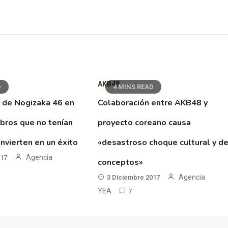
AKB48
D
4 MINS READ
 de Nogizaka 46 en
Colaboración entre AKB48 y
ibros que no tenían
proyecto coreano causa
nvierten en un éxito
«desastroso choque cultural y d
Agencia
017
conceptos»
Agencia
3 Diciembre 2017
YEA
7