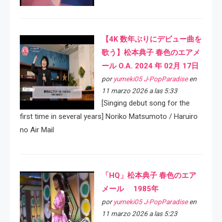
【4K 数年ぶりにデビュー曲を
歌う】松本典子 春色のエアメ
ール O.A. 2024 年 02月 17日
por
yumeki05 J-PopParadise
en
11 marzo 2026 a las 5:33
[Singing debut song for the
first time in several years] Noriko Matsumoto / Haruiro
no Air Mail
「HQ」松本典子 春色のエア
メール 1985年
por
yumeki05 J-PopParadise
en
11 marzo 2026 a las 5:23