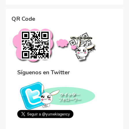
QR Code
Síguenos en Twitter