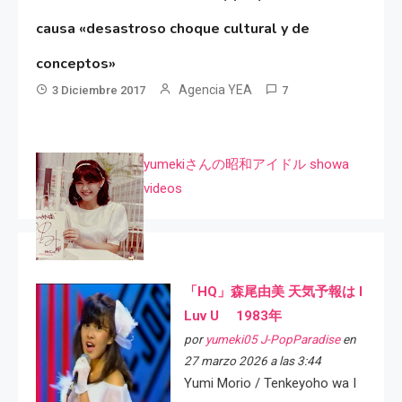
causa «desastroso choque cultural y de
conceptos»
Agencia YEA
3 Diciembre 2017
7
yumekiさんの昭和アイドル showa
videos
「HQ」森尾由美 天気予報は I
Luv U 1983年
por
yumeki05 J-PopParadise
en
27 marzo 2026 a las 3:44
Yumi Morio / Tenkeyoho wa I