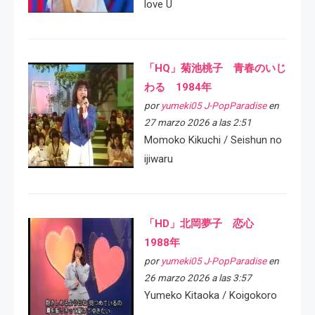
love U
「HQ」菊池桃子 青春のいじ
わる 1984年
por
yumeki05 J-PopParadise
en
27 marzo 2026 a las 2:51
Momoko Kikuchi / Seishun no
ijiwaru
「HD」北岡夢子 恋心
1988年
por
yumeki05 J-PopParadise
en
26 marzo 2026 a las 3:57
Yumeko Kitaoka / Koigokoro