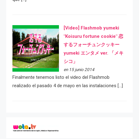
[Video] Flashmob yumeki
"Koisuru fortune cookie" 恋
するフォーチュンクッキー
yumeki エンタメ ver. 「メキ
シコ」
en 15 junio 2014
Finalmente tenemos listo el video del Flashmob
realizado el pasado 4 de mayo en las instalaciones […]