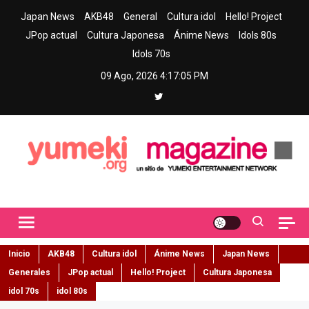
Skip
Japan News
AKB48
General
Cultura idol
Hello! Project
to
JPop actual
Cultura Japonesa
Ánime News
Idols 80s
content
Idols 70s
09 Ago, 2026
4:17:06 PM
Yumeki Magazine
Jpop y musica idol – Tu portal de jpop, movimiento idol y cultura
japonesa en español
Inicio
AKB48
Cultura idol
Ánime News
Japan News
Generales
JPop actual
Hello! Project
Cultura Japonesa
idol 70s
idol 80s