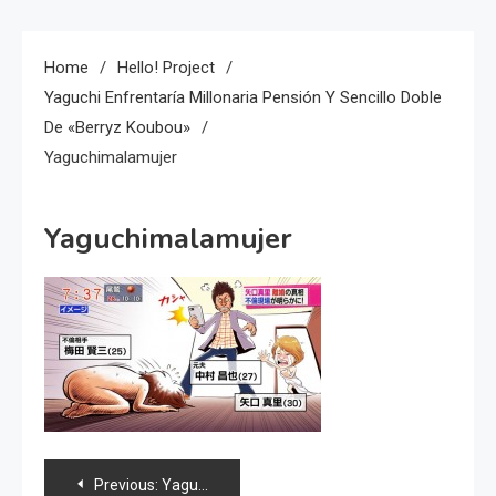
Home
Hello! Project
Yaguchi Enfrentaría Millonaria Pensión Y Sencillo Doble
De «Berryz Koubou»
Yaguchimalamujer
Yaguchimalamujer
Navegación
Previous:
Yaguchi enfrentaría millonaria pensión y sencillo doble de «Berryz Koubou»