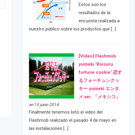
Estos son los
resultados de la
encuesta realizada a
nuestro público sobre los productos que […]
[Video] Flashmob
yumeki "Koisuru
e
fortune cookie" 恋す
るフォーチュンクッ
キー yumeki エンタ
メ ver. 「メキシコ」
en 15 junio 2014
Finalmente tenemos listo el video del
Flashmob realizado el pasado 4 de mayo en
las instalaciones […]