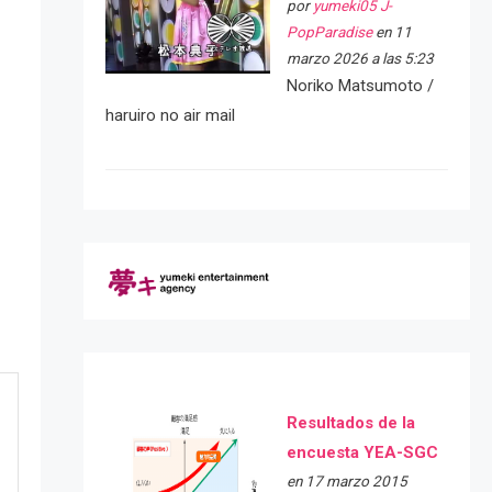
por
yumeki05 J-
PopParadise
en 11
marzo 2026 a las 5:23
Noriko Matsumoto /
haruiro no air mail
Resultados de la
encuesta YEA-SGC
en 17 marzo 2015