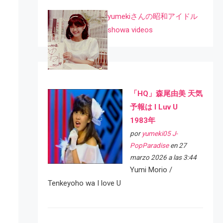
yumekiさんの昭和アイドル
showa videos
「HQ」森尾由美 天気
予報は I Luv U
1983年
por
yumeki05 J-
PopParadise
en 27
marzo 2026 a las 3:44
Yumi Morio /
Tenkeyoho wa I love U