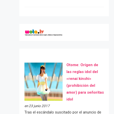
Otome: Orígen de
las reglas idol del
«renai kinshi»
(prohibición del
amor) para señoritas
idol
en 23 junio 2017
Tras el escándalo suscitado por el anuncio de