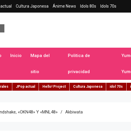
actual
Cultura Japonesa
Ánime News
Idols 80s
Idols 70s
a japonesa en español
o
Inicio
Mapa del
Politica de
Yume
sitio
privacidad
Yume
rales
JPop actual
Hello! Project
Cultura Japonesa
idol 70s
Handshake, «OKN48» Y «MNL48»
Akbiwata