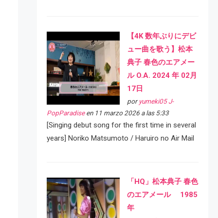
【4K 数年ぶりにデビ
ュー曲を歌う】松本
典子 春色のエアメー
ル O.A. 2024 年 02月
17日
por
yumeki05 J-
PopParadise
en 11 marzo 2026 a las 5:33
[Singing debut song for the first time in several
years] Noriko Matsumoto / Haruiro no Air Mail
「HQ」松本典子 春色
のエアメール 1985
年