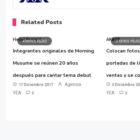
Related Posts
Hello! Project
AKB48
4 MINS READ
2 MINS REA
Integrantes originales de Morning
Colocan fotos
Musume se reúnen 20 años
portadas de l
después para cantar tema debut
ventas y se co
Agencia
17 Diciembre 2017
3 Diciembre 2
YEA
YEA
3
3