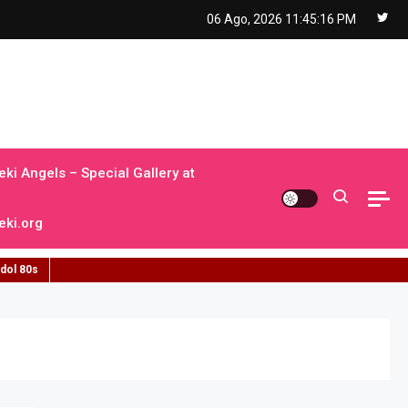
06 Ago, 2026
11:45:17 PM
ki Angels – Special Gallery at
ki.org
idol 80s