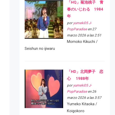
「HQ」菊池桃子 青
春のいじわる 1984
年
por
yumeki05 J-
PopParadise
en 27
marzo 2026 a las 2:51
Momoko Kikuchi /
Seishun no ijiwaru
「HD」北岡夢子 恋
心 1988年
por
yumeki05 J-
PopParadise
en 26
marzo 2026 a las 3:57
Yumeko Kitaoka /
Koigokoro