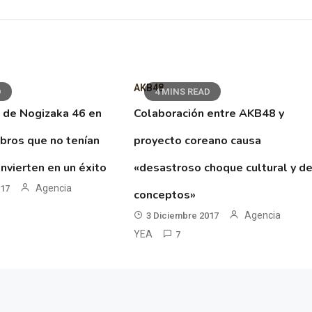
AKB48
D
4 MINS READ
 de Nogizaka 46 en
Colaboración entre AKB48 y
ibros que no tenían
proyecto coreano causa
nvierten en un éxito
«desastroso choque cultural y d
Agencia
017
conceptos»
Agencia
3 Diciembre 2017
YEA
7