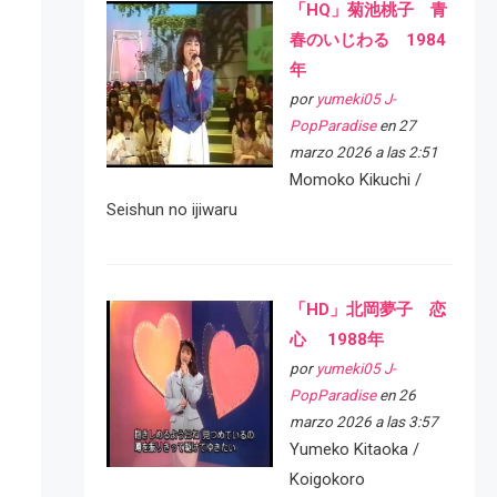
「HQ」菊池桃子 青
春のいじわる 1984
年
por
yumeki05 J-
PopParadise
en 27
marzo 2026 a las 2:51
Momoko Kikuchi /
Seishun no ijiwaru
「HD」北岡夢子 恋
心 1988年
por
yumeki05 J-
PopParadise
en 26
marzo 2026 a las 3:57
Yumeko Kitaoka /
Koigokoro