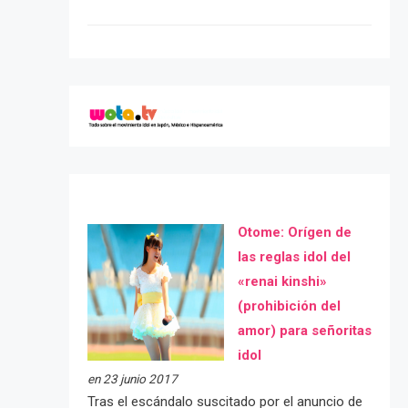
Otome: Orígen de
las reglas idol del
«renai kinshi»
(prohibición del
amor) para señoritas
idol
en 23 junio 2017
Tras el escándalo suscitado por el anuncio de