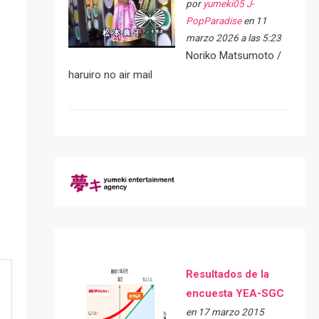
por
yumeki05 J-
PopParadise
en 11
marzo 2026 a las 5:23
Noriko Matsumoto /
haruiro no air mail
Resultados de la
encuesta YEA-SGC
en 17 marzo 2015