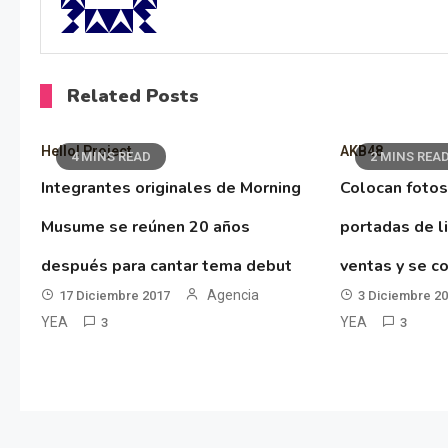
Related Posts
Hello! Project
AKB48
4 MINS READ
2 MINS REA
Integrantes originales de Morning
Colocan fotos
Musume se reúnen 20 años
portadas de l
después para cantar tema debut
ventas y se co
Agencia
17 Diciembre 2017
3 Diciembre 2
YEA
YEA
3
3