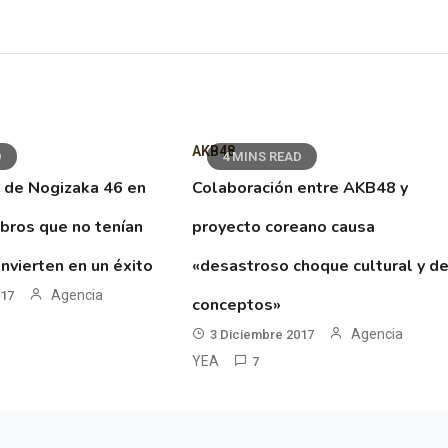
AKB48
D
4 MINS READ
 de Nogizaka 46 en
Colaboración entre AKB48 y
ibros que no tenían
proyecto coreano causa
nvierten en un éxito
«desastroso choque cultural y d
Agencia
017
conceptos»
Agencia
3 Diciembre 2017
YEA
7