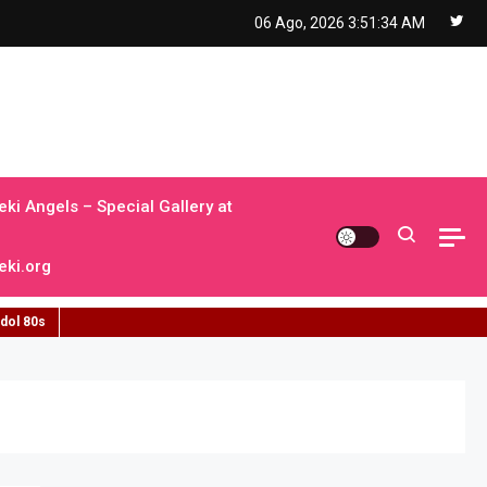
06 Ago, 2026
3:51:35 AM
ki Angels – Special Gallery at
ki.org
idol 80s