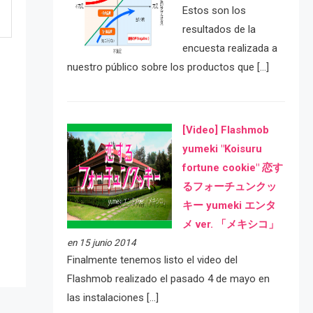
Estos son los
resultados de la
encuesta realizada a
nuestro público sobre los productos que […]
[Video] Flashmob
yumeki "Koisuru
fortune cookie" 恋す
e
るフォーチュンクッ
キー yumeki エンタ
メ ver. 「メキシコ」
en 15 junio 2014
Finalmente tenemos listo el video del
Flashmob realizado el pasado 4 de mayo en
las instalaciones […]