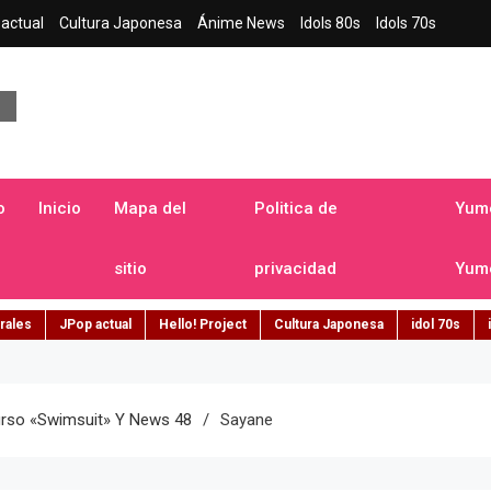
actual
Cultura Japonesa
Ánime News
Idols 80s
Idols 70s
a japonesa en español
o
Inicio
Mapa del
Politica de
Yume
sitio
privacidad
Yume
rales
JPop actual
Hello! Project
Cultura Japonesa
idol 70s
rso «Swimsuit» Y News 48
Sayane