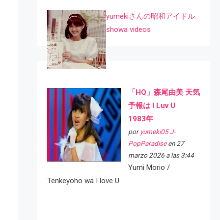
yumekiさんの昭和アイドル
showa videos
「HQ」森尾由美 天気
予報は I Luv U
1983年
por
yumeki05 J-
PopParadise
en 27
marzo 2026 a las 3:44
Yumi Morio /
Tenkeyoho wa I love U