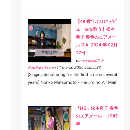
【4K 数年ぶりにデビ
ュー曲を歌う】松本
典子 春色のエアメー
ル O.A. 2024 年 02月
17日
por
yumeki05 J-
PopParadise
en 11 marzo 2026 a las 5:33
[Singing debut song for the first time in several
years] Noriko Matsumoto / Haruiro no Air Mail
「HQ」松本典子 春色
のエアメール 1985
年