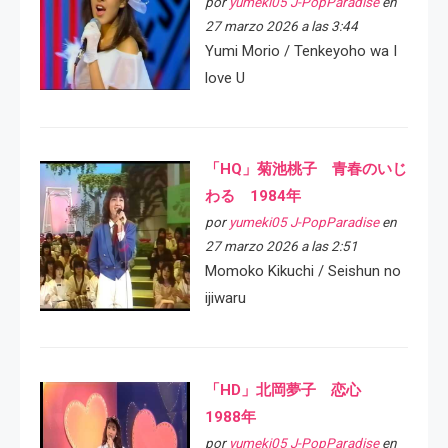
por
yumeki05 J-PopParadise
en
27 marzo 2026 a las 3:44
Yumi Morio / Tenkeyoho wa I
love U
「HQ」菊池桃子 青春のいじ
わる 1984年
por
yumeki05 J-PopParadise
en
27 marzo 2026 a las 2:51
Momoko Kikuchi / Seishun no
ijiwaru
「HD」北岡夢子 恋心
1988年
por
yumeki05 J-PopParadise
en