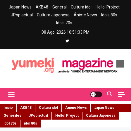
Skip
Japan News
AKB48
General
Cultura idol
Hello! Project
to
JPop actual
Cultura Japonesa
Ánime News
Idols 80s
content
Idols 70s
08 Ago, 2026
10:51:34 PM
Yumeki Magazine
Jpop y musica idol – Tu portal de jpop, movimiento idol y cultura
japonesa en español
Inicio
AKB48
Cultura idol
Ánime News
Japan News
Generales
JPop actual
Hello! Project
Cultura Japonesa
idol 70s
idol 80s