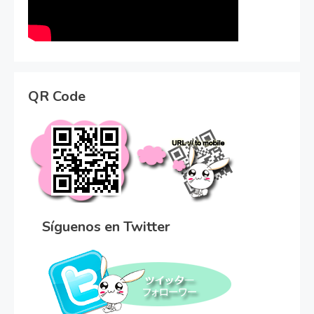
QR Code
Síguenos en Twitter