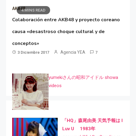
AKB48
4 MINS READ
Colaboración entre AKB48 y proyecto coreano
causa «desastroso choque cultural y de
conceptos»
Agencia YEA
3 Diciembre 2017
7
yumekiさんの昭和アイドル showa
videos
「HQ」森尾由美 天気予報は I
Luv U 1983年