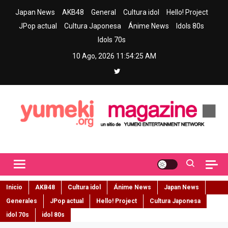
Skip
Japan News
AKB48
General
Cultura idol
Hello! Project
to
JPop actual
Cultura Japonesa
Ánime News
Idols 80s
content
Idols 70s
10 Ago, 2026
11:54:26 AM
Yumeki Magazine
Jpop y musica idol – Tu portal de jpop, movimiento idol y cultura
japonesa en español
Inicio
AKB48
Cultura idol
Ánime News
Japan News
Generales
JPop actual
Hello! Project
Cultura Japonesa
idol 70s
idol 80s