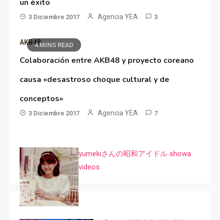
un éxito
Agencia YEA
3 Diciembre 2017
3
AKB48
4 MINS READ
Colaboración entre AKB48 y proyecto coreano
causa «desastroso choque cultural y de
conceptos»
Agencia YEA
3 Diciembre 2017
7
yumekiさんの昭和アイドル showa
videos