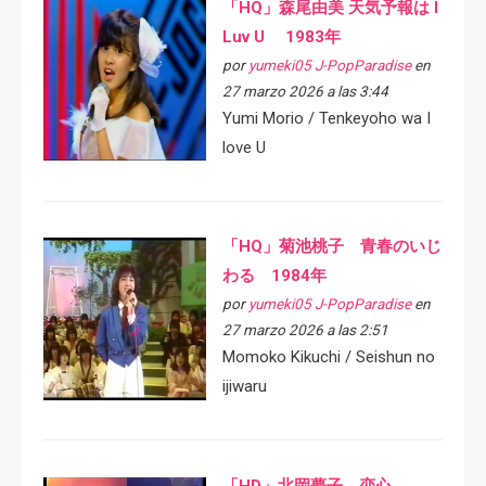
「HQ」森尾由美 天気予報は I
Luv U 1983年
por
yumeki05 J-PopParadise
en
27 marzo 2026 a las 3:44
Yumi Morio / Tenkeyoho wa I
love U
「HQ」菊池桃子 青春のいじ
わる 1984年
por
yumeki05 J-PopParadise
en
27 marzo 2026 a las 2:51
Momoko Kikuchi / Seishun no
ijiwaru