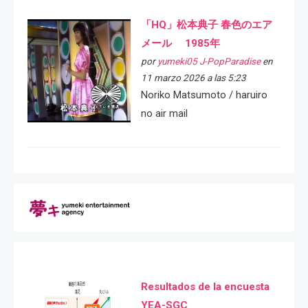
「HQ」松本典子 春色のエア
メール 1985年
por
yumeki05 J-PopParadise
en
11 marzo 2026 a las 5:23
Noriko Matsumoto / haruiro
no air mail
Resultados de la encuesta
YEA-SGC