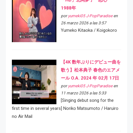
「HD」北岡夢子 恋心
1988年
por
yumeki05 J-PopParadise
en
26 marzo 2026 a las 3:57
Yumeko Kitaoka / Koigokoro
【4K 数年ぶりにデビュー曲を
歌う】松本典子 春色のエアメ
ール O.A. 2024 年 02月 17日
por
yumeki05 J-PopParadise
en
11 marzo 2026 a las 5:33
[Singing debut song for the
first time in several years] Noriko Matsumoto / Haruiro
no Air Mail