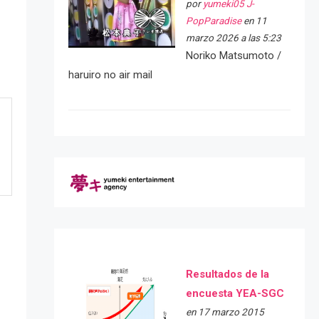
por
yumeki05 J-
PopParadise
en 11
marzo 2026 a las 5:23
Noriko Matsumoto /
haruiro no air mail
Resultados de la
encuesta YEA-SGC
en 17 marzo 2015