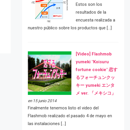
Estos son los
e
resultados de la
encuesta realizada a
nuestro público sobre los productos que […]
[Video] Flashmob
yumeki "Koisuru
fortune cookie" 恋す
るフォーチュンクッ
キー yumeki エンタ
メ ver. 「メキシコ」
en 15 junio 2014
Finalmente tenemos listo el video del
Flashmob realizado el pasado 4 de mayo en
las instalaciones […]