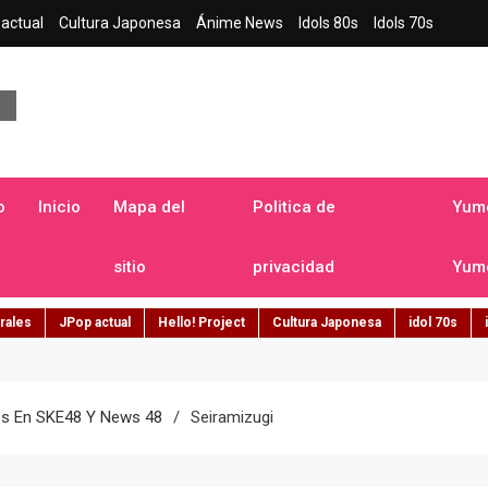
actual
Cultura Japonesa
Ánime News
Idols 80s
Idols 70s
a japonesa en español
o
Inicio
Mapa del
Politica de
Yume
sitio
privacidad
Yume
rales
JPop actual
Hello! Project
Cultura Japonesa
idol 70s
es En SKE48 Y News 48
Seiramizugi