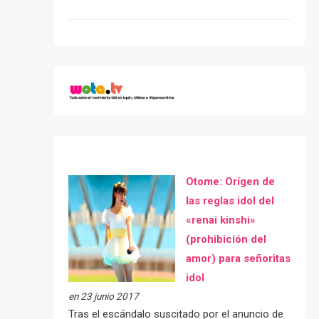
Otome: Orígen de
las reglas idol del
«renai kinshi»
(prohibición del
amor) para señoritas
idol
en 23 junio 2017
Tras el escándalo suscitado por el anuncio de