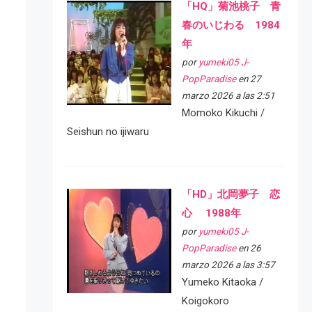
「HQ」菊池桃子 青
春のいじわる 1984
年
por
yumeki05 J-
PopParadise
en 27
marzo 2026 a las 2:51
Momoko Kikuchi /
Seishun no ijiwaru
「HD」北岡夢子 恋
心 1988年
por
yumeki05 J-
PopParadise
en 26
marzo 2026 a las 3:57
Yumeko Kitaoka /
Koigokoro