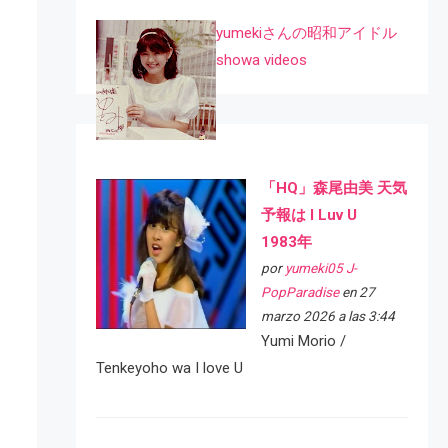
yumekiさんの昭和アイドル
showa videos
「HQ」森尾由美 天気
予報は I Luv U
1983年
por
yumeki05 J-
PopParadise
en 27
marzo 2026 a las 3:44
Yumi Morio /
Tenkeyoho wa I love U