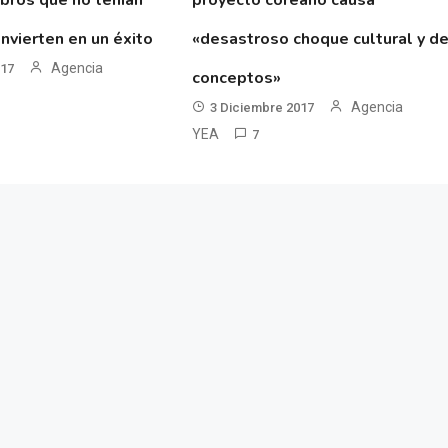
ibros que no tenían
proyecto coreano causa
nvierten en un éxito
«desastroso choque cultural y d
Agencia
017
conceptos»
Agencia
3 Diciembre 2017
YEA
7