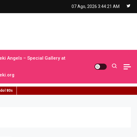
07 Ago, 2026
3:44:22 AM
ki Angels – Special Gallery at
ki.org
idol 80s