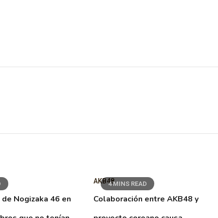
AKB48
D
4 MINS READ
 de Nogizaka 46 en
Colaboración entre AKB48 y