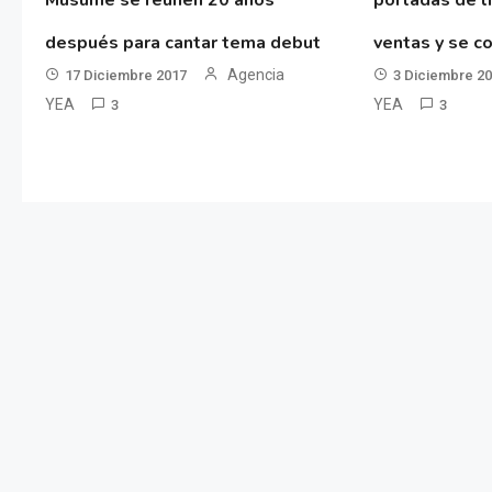
Musume se reúnen 20 años
portadas de l
después para cantar tema debut
ventas y se co
Agencia
17 Diciembre 2017
3 Diciembre 2
YEA
YEA
3
3