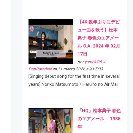
【4K 数年ぶりにデビ
ュー曲を歌う】松本
典子 春色のエアメー
ル O.A. 2024 年 02月
17日
por
yumeki05 J-
PopParadise
en 11 marzo 2026 a las 5:33
[Singing debut song for the first time in several
years] Noriko Matsumoto / Haruiro no Air Mail
「HQ」松本典子 春色
のエアメール 1985
年