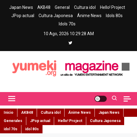
Skip
Japan News
AKB48
General
Cultura idol
Hello! Project
to
JPop actual
Cultura Japonesa
Ánime News
Idols 80s
content
Idols 70s
10 Ago, 2026
10:29:29 AM
Yumeki Magazine
Jpop y musica idol – Tu portal de jpop, movimiento idol y cultura
japonesa en español
Inicio
AKB48
Cultura idol
Ánime News
Japan News
Generales
JPop actual
Hello! Project
Cultura Japonesa
idol 70s
idol 80s