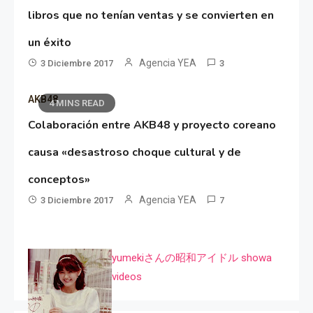
libros que no tenían ventas y se convierten en
un éxito
Agencia YEA
3 Diciembre 2017
3
AKB48
4 MINS READ
Colaboración entre AKB48 y proyecto coreano
causa «desastroso choque cultural y de
conceptos»
Agencia YEA
3 Diciembre 2017
7
yumekiさんの昭和アイドル showa
videos