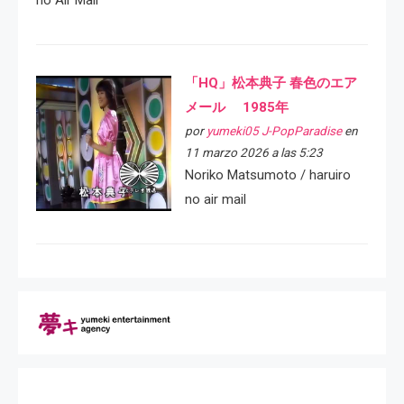
no Air Mail
「HQ」松本典子 春色のエア
メール 1985年
por
yumeki05 J-PopParadise
en
11 marzo 2026 a las 5:23
Noriko Matsumoto / haruiro
no air mail