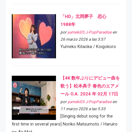
「HD」北岡夢子 恋心
1988年
por
yumeki05 J-PopParadise
en
26 marzo 2026 a las 3:57
Yumeko Kitaoka / Koigokoro
【4K 数年ぶりにデビュー曲を
歌う】松本典子 春色のエアメ
ール O.A. 2024 年 02月 17日
por
yumeki05 J-PopParadise
en
11 marzo 2026 a las 5:33
[Singing debut song for the
first time in several years] Noriko Matsumoto / Haruiro