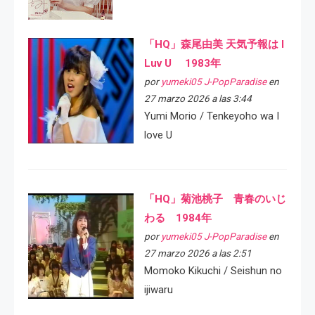
「HQ」森尾由美 天気予報は I
Luv U 1983年
por
yumeki05 J-PopParadise
en
27 marzo 2026 a las 3:44
Yumi Morio / Tenkeyoho wa I
love U
「HQ」菊池桃子 青春のいじ
わる 1984年
por
yumeki05 J-PopParadise
en
27 marzo 2026 a las 2:51
Momoko Kikuchi / Seishun no
ijiwaru