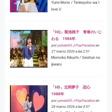
Yumi Morio / Tenkeyoho wa I
love U
「HQ」菊池桃子 青春のいじ
わる 1984年
por
yumeki05 J-PopParadise
en
27 marzo 2026 a las 2:51
Momoko Kikuchi / Seishun no
ijiwaru
「HD」北岡夢子 恋心
1988年
por
yumeki05 J-PopParadise
en
26 marzo 2026 a las 3:57