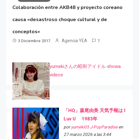
Colaboración entre AKB48 y proyecto coreano
causa «desastroso choque cultural y de
conceptos»
Agencia YEA
3 Diciembre 2017
7
yumekiさんの昭和アイドル showa
videos
「HQ」森尾由美 天気予報は I
Luv U 1983年
por
yumeki05 J-PopParadise
en
27 marzo 2026 a las 3:44