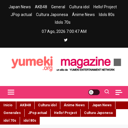
Skip
Japan News
AKB48
General
Cultura idol
Hello! Project
to
JPop actual
Cultura Japonesa
Ánime News
Idols 80s
content
Idols 70s
07 Ago, 2026
7:00:48 AM
Yumeki Magazine
Jpop y musica idol – Tu portal de jpop, movimiento idol y cultura
japonesa en español
Inicio
AKB48
Cultura idol
Ánime News
Japan News
Generales
JPop actual
Hello! Project
Cultura Japonesa
idol 70s
idol 80s