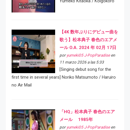
Yumeko Kitaoka / Koigokoro
【4K 数年ぶりにデビュー曲を
歌う】松本典子 春色のエアメ
ール O.A. 2024 年 02月 17日
por
yumeki05 J-PopParadise
en
11 marzo 2026 a las 5:33
[Singing debut song for the
first time in several years] Noriko Matsumoto / Haruiro
no Air Mail
「HQ」松本典子 春色のエア
メール 1985年
por
yumeki05 J-PopParadise
en