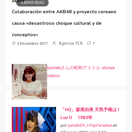
AKB48
4 MINS READ
Colaboración entre AKB48 y proyecto coreano
causa «desastroso choque cultural y de
conceptos»
Agencia YEA
3 Diciembre 2017
7
yumekiさんの昭和アイドル showa
videos
「HQ」森尾由美 天気予報は I
Luv U 1983年
por
yumeki05 J-PopParadise
en