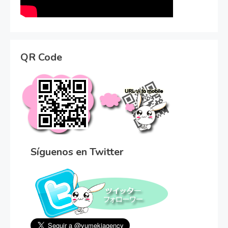
QR Code
Síguenos en Twitter