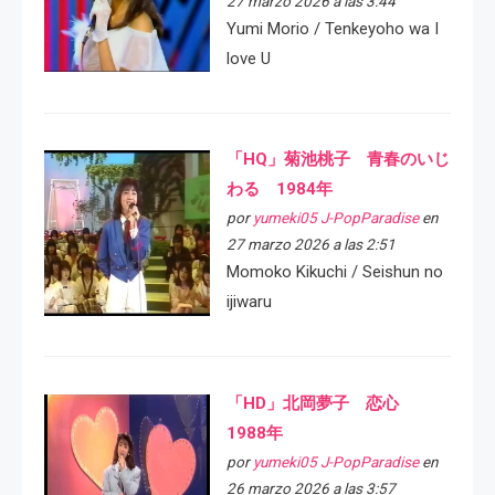
27 marzo 2026 a las 3:44
Yumi Morio / Tenkeyoho wa I
love U
「HQ」菊池桃子 青春のいじ
わる 1984年
por
yumeki05 J-PopParadise
en
27 marzo 2026 a las 2:51
Momoko Kikuchi / Seishun no
ijiwaru
「HD」北岡夢子 恋心
1988年
por
yumeki05 J-PopParadise
en
26 marzo 2026 a las 3:57