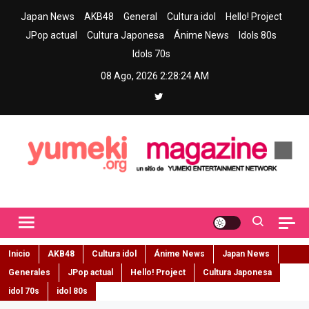
Skip
Japan News
AKB48
General
Cultura idol
Hello! Project
to
JPop actual
Cultura Japonesa
Ánime News
Idols 80s
content
Idols 70s
08 Ago, 2026
2:28:25 AM
Yumeki Magazine
Jpop y musica idol – Tu portal de jpop, movimiento idol y cultura
japonesa en español
Inicio
AKB48
Cultura idol
Ánime News
Japan News
Generales
JPop actual
Hello! Project
Cultura Japonesa
idol 70s
idol 80s