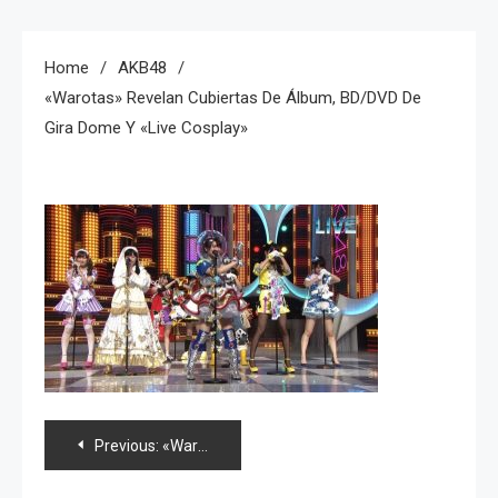
Home
AKB48
«Warotas» Revelan Cubiertas De Álbum, BD/DVD De
Gira Dome Y «live Cosplay»
Navegación
Previous:
«Warotas» revelan cubiertas de álbum, BD/DVD de gira Dome y «live cosplay»
de