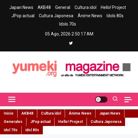
Skip
Japan News
AKB48
General
Cultura idol
Hello! Project
to
JPop actual
Cultura Japonesa
Ánime News
Idols 80s
content
Idols 70s
05 Ago, 2026
2:50:18 AM
Yumeki Magazine
Jpop y musica idol – Tu portal de jpop, movimiento idol y cultura
japonesa en español
Inicio
AKB48
Cultura idol
Ánime News
Japan News
Generales
JPop actual
Hello! Project
Cultura Japonesa
idol 70s
idol 80s