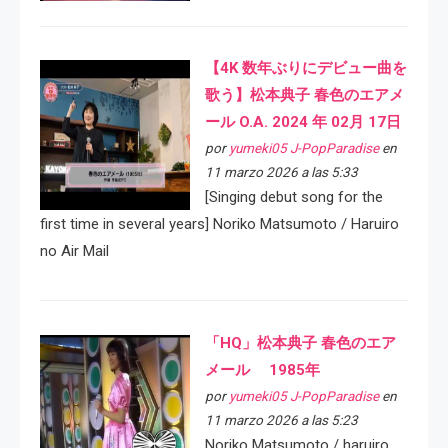
【4K 数年ぶりにデビュー曲を
歌う】松本典子 春色のエアメ
ール O.A. 2024 年 02月 17日
por
yumeki05 J-PopParadise
en
11 marzo 2026 a las 5:33
[Singing debut song for the
first time in several years] Noriko Matsumoto / Haruiro
no Air Mail
「HQ」松本典子 春色のエア
メール 1985年
por
yumeki05 J-PopParadise
en
11 marzo 2026 a las 5:23
Noriko Matsumoto / haruiro