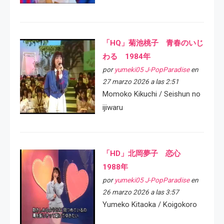
「HQ」菊池桃子 青春のいじ
わる 1984年
por
yumeki05 J-PopParadise
en
27 marzo 2026 a las 2:51
Momoko Kikuchi / Seishun no
ijiwaru
「HD」北岡夢子 恋心
1988年
por
yumeki05 J-PopParadise
en
26 marzo 2026 a las 3:57
Yumeko Kitaoka / Koigokoro