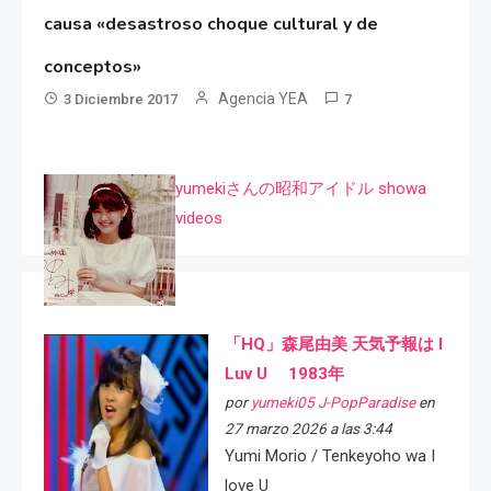
causa «desastroso choque cultural y de
conceptos»
Agencia YEA
3 Diciembre 2017
7
yumekiさんの昭和アイドル showa
videos
「HQ」森尾由美 天気予報は I
Luv U 1983年
por
yumeki05 J-PopParadise
en
27 marzo 2026 a las 3:44
Yumi Morio / Tenkeyoho wa I
love U