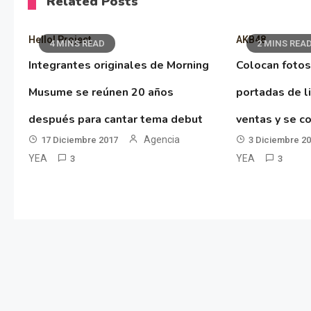
Related Posts
Hello! Project
AKB48
4 MINS READ
2 MINS REA
Integrantes originales de Morning
Colocan fotos
Musume se reúnen 20 años
portadas de l
después para cantar tema debut
ventas y se co
Agencia
17 Diciembre 2017
3 Diciembre 2
YEA
YEA
3
3