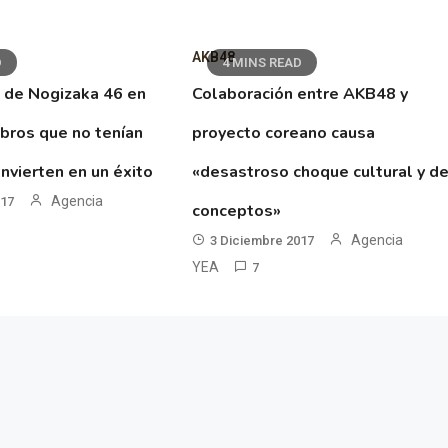
AKB48
D
4 MINS READ
 de Nogizaka 46 en
Colaboración entre AKB48 y
ibros que no tenían
proyecto coreano causa
nvierten en un éxito
«desastroso choque cultural y d
Agencia
017
conceptos»
Agencia
3 Diciembre 2017
YEA
7