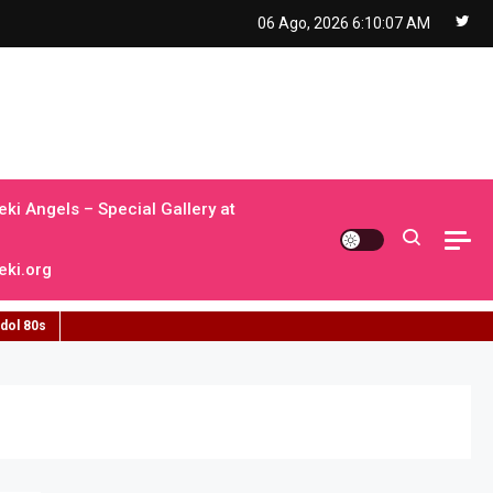
06 Ago, 2026
6:10:07 AM
ki Angels – Special Gallery at
ki.org
idol 80s