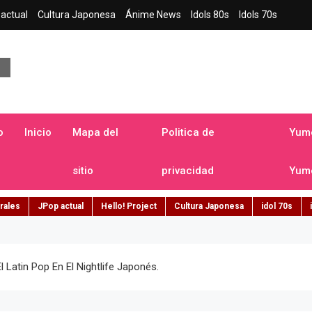
actual
Cultura Japonesa
Ánime News
Idols 80s
Idols 70s
a japonesa en español
o
Inicio
Mapa del
Politica de
Yume
sitio
privacidad
Yume
rales
JPop actual
Hello! Project
Cultura Japonesa
idol 70s
Latin Pop En El Nightlife Japonés.