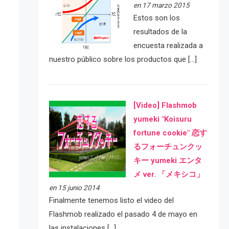
en 17 marzo 2015
Estos son los
resultados de la
encuesta realizada a
nuestro público sobre los productos que […]
[Video] Flashmob
yumeki "Koisuru
fortune cookie" 恋す
るフォーチュンクッ
キー yumeki エンタ
メ ver. 「メキシコ」
en 15 junio 2014
Finalmente tenemos listo el video del
Flashmob realizado el pasado 4 de mayo en
las instalaciones […]