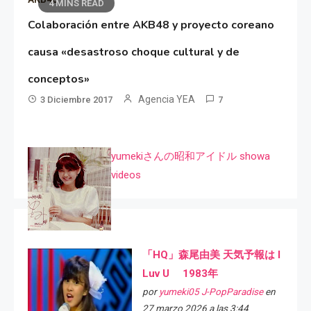
4 MINS READ
Colaboración entre AKB48 y proyecto coreano
causa «desastroso choque cultural y de
conceptos»
Agencia YEA
3 Diciembre 2017
7
yumekiさんの昭和アイドル showa
videos
「HQ」森尾由美 天気予報は I
Luv U 1983年
por
yumeki05 J-PopParadise
en
27 marzo 2026 a las 3:44