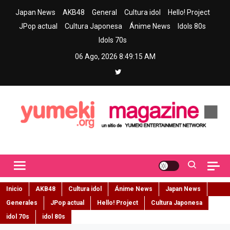
Skip
Japan News
AKB48
General
Cultura idol
Hello! Project
to
JPop actual
Cultura Japonesa
Ánime News
Idols 80s
content
Idols 70s
06 Ago, 2026
8:49:16 AM
Yumeki Magazine
Jpop y musica idol – Tu portal de jpop, movimiento idol y cultura
japonesa en español
Inicio
AKB48
Cultura idol
Ánime News
Japan News
Generales
JPop actual
Hello! Project
Cultura Japonesa
idol 70s
idol 80s