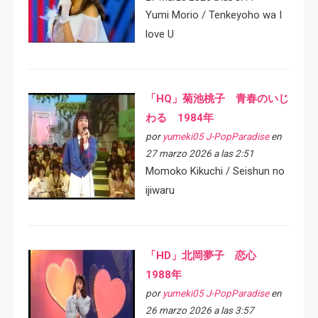
Yumi Morio / Tenkeyoho wa I
love U
「HQ」菊池桃子 青春のいじ
わる 1984年
por
yumeki05 J-PopParadise
en
27 marzo 2026 a las 2:51
Momoko Kikuchi / Seishun no
ijiwaru
「HD」北岡夢子 恋心
1988年
por
yumeki05 J-PopParadise
en
26 marzo 2026 a las 3:57