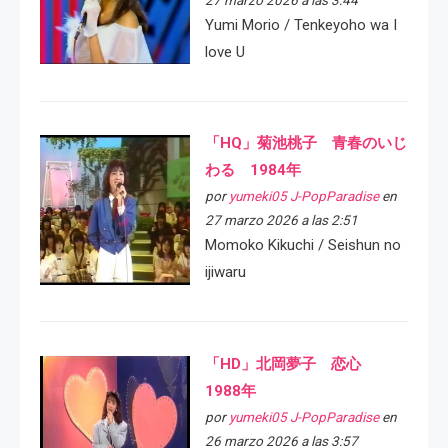
Yumi Morio / Tenkeyoho wa I
love U
「HQ」菊池桃子 青春のいじ
わる 1984年
por
yumeki05 J-PopParadise
en
27 marzo 2026 a las 2:51
Momoko Kikuchi / Seishun no
ijiwaru
「HD」北岡夢子 恋心
1988年
por
yumeki05 J-PopParadise
en
26 marzo 2026 a las 3:57