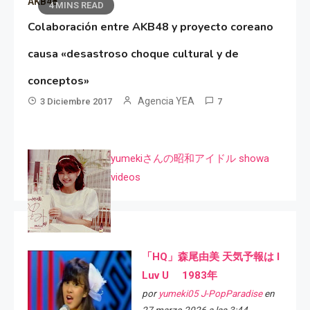
AKB48
4 MINS READ
Colaboración entre AKB48 y proyecto coreano
causa «desastroso choque cultural y de
conceptos»
Agencia YEA
3 Diciembre 2017
7
yumekiさんの昭和アイドル showa
videos
「HQ」森尾由美 天気予報は I
Luv U 1983年
por
yumeki05 J-PopParadise
en
27 marzo 2026 a las 3:44