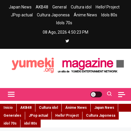
Skip
Japan News
AKB48
General
Cultura idol
Hello! Project
to
JPop actual
Cultura Japonesa
Ánime News
Idols 80s
content
Idols 70s
08 Ago, 2026
4:50:24 PM
Yumeki Magazine
Jpop y musica idol – Tu portal de jpop, movimiento idol y cultura
japonesa en español
Inicio
AKB48
Cultura idol
Ánime News
Japan News
Generales
JPop actual
Hello! Project
Cultura Japonesa
idol 70s
idol 80s