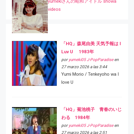
yumekiさんの昭和アイドル showa
videos
「HQ」森尾由美 天気予報は I
Luv U 1983年
por
yumeki05 J-PopParadise
en
27 marzo 2026 a las 3:44
Yumi Morio / Tenkeyoho wa I
love U
「HQ」菊池桃子 青春のいじ
わる 1984年
por
yumeki05 J-PopParadise
en
27 marzo 2026 a las 2:51