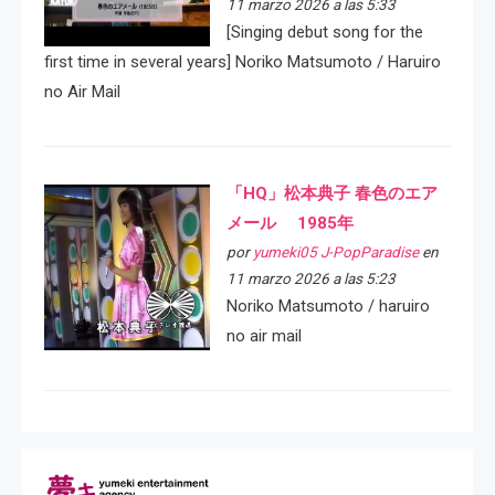
11 marzo 2026 a las 5:33
[Singing debut song for the
first time in several years] Noriko Matsumoto / Haruiro
no Air Mail
「HQ」松本典子 春色のエア
メール 1985年
por
yumeki05 J-PopParadise
en
11 marzo 2026 a las 5:23
Noriko Matsumoto / haruiro
no air mail