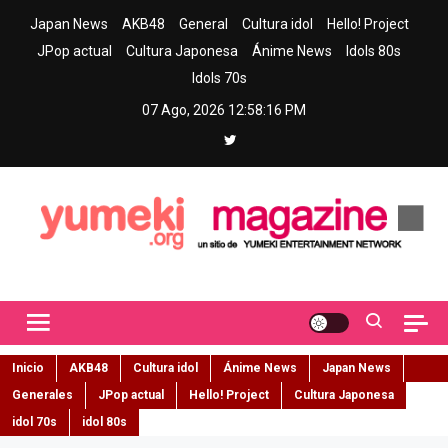
Skip
Japan News
AKB48
General
Cultura idol
Hello! Project
to
JPop actual
Cultura Japonesa
Ánime News
Idols 80s
content
Idols 70s
07 Ago, 2026
12:58:17 PM
Yumeki Magazine
Jpop y musica idol – Tu portal de jpop, movimiento idol y cultura
japonesa en español
Inicio
AKB48
Cultura idol
Ánime News
Japan News
Generales
JPop actual
Hello! Project
Cultura Japonesa
idol 70s
idol 80s