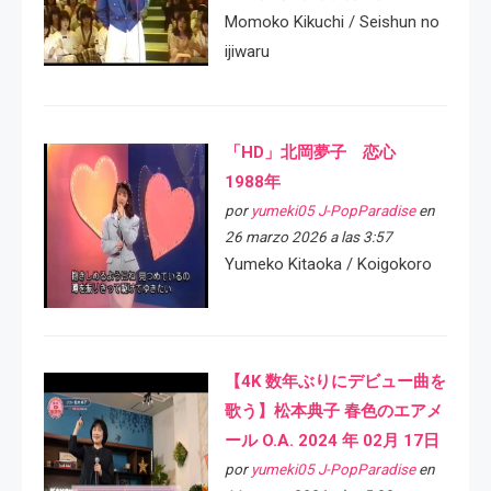
Momoko Kikuchi / Seishun no
ijiwaru
「HD」北岡夢子 恋心
1988年
por
yumeki05 J-PopParadise
en
26 marzo 2026 a las 3:57
Yumeko Kitaoka / Koigokoro
【4K 数年ぶりにデビュー曲を
歌う】松本典子 春色のエアメ
ール O.A. 2024 年 02月 17日
por
yumeki05 J-PopParadise
en