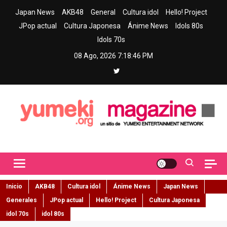
Skip
Japan News
AKB48
General
Cultura idol
Hello! Project
to
JPop actual
Cultura Japonesa
Ánime News
Idols 80s
content
Idols 70s
08 Ago, 2026
7:18:47 PM
Yumeki Magazine
Jpop y musica idol – Tu portal de jpop, movimiento idol y cultura
japonesa en español
Inicio
AKB48
Cultura idol
Ánime News
Japan News
Generales
JPop actual
Hello! Project
Cultura Japonesa
idol 70s
idol 80s