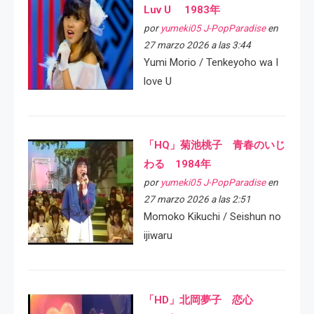
Luv U 1983年
por
yumeki05 J-PopParadise
en
27 marzo 2026 a las 3:44
Yumi Morio / Tenkeyoho wa I
love U
「HQ」菊池桃子 青春のいじ
わる 1984年
por
yumeki05 J-PopParadise
en
27 marzo 2026 a las 2:51
Momoko Kikuchi / Seishun no
ijiwaru
「HD」北岡夢子 恋心