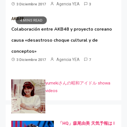
Agencia YEA
3 Diciembre 2017
3
AKB48
4 MINS READ
Colaboración entre AKB48 y proyecto coreano
causa «desastroso choque cultural y de
conceptos»
Agencia YEA
3 Diciembre 2017
7
yumekiさんの昭和アイドル showa
videos
「HQ」森尾由美 天気予報は I