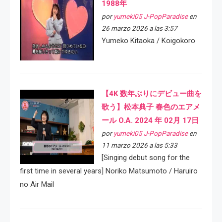
1988年
por
yumeki05 J-PopParadise
en
26 marzo 2026 a las 3:57
Yumeko Kitaoka / Koigokoro
【4K 数年ぶりにデビュー曲を
歌う】松本典子 春色のエアメ
ール O.A. 2024 年 02月 17日
por
yumeki05 J-PopParadise
en
11 marzo 2026 a las 5:33
[Singing debut song for the
first time in several years] Noriko Matsumoto / Haruiro
no Air Mail