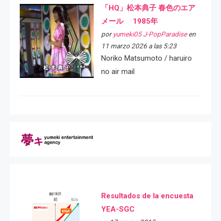
「HQ」松本典子 春色のエア
メール 1985年
por
yumeki05 J-PopParadise
en
11 marzo 2026 a las 5:23
Noriko Matsumoto / haruiro
no air mail
Resultados de la encuesta
YEA-SGC