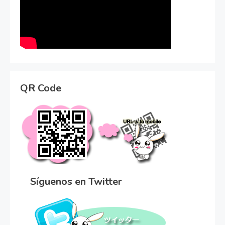
QR Code
Síguenos en Twitter